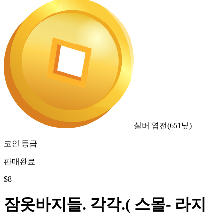
실버 엽전
(
651
닢)
코인 등급
판매완료
$
8
잠옷바지들. 각각.( 스몰- 라지