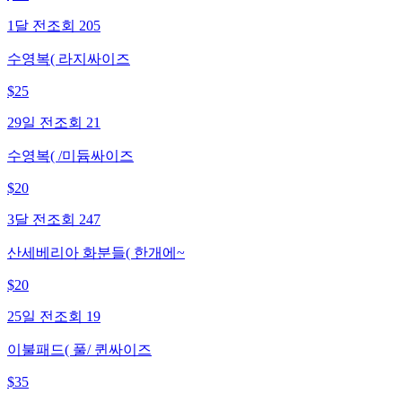
1달 전
조회
205
수영복( 라지싸이즈
$
25
29일 전
조회
21
수영복( /미듐싸이즈
$
20
3달 전
조회
247
산세베리아 화분들( 한개에~
$
20
25일 전
조회
19
이불패드( 풀/ 퀸싸이즈
$
35