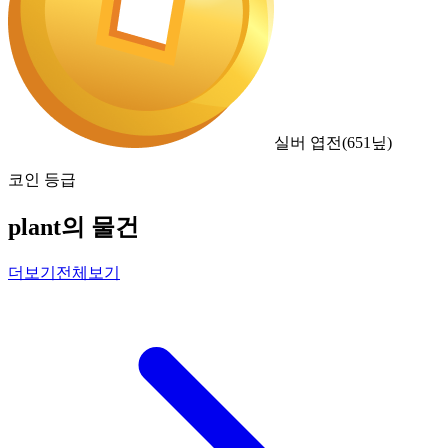
실버 엽전
(
651
닢)
코인 등급
plant의 물건
더보기
전체보기