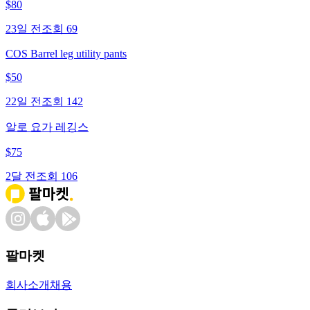
$
80
23일 전
조회
69
COS Barrel leg utility pants
$
50
22일 전
조회
142
알로 요가 레깅스
$
75
2달 전
조회
106
팔마켓
회사소개
채용