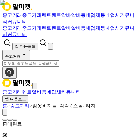
중고거래
중고거래
렌트
렌트
알바
알바
동네업체
동네업체
커뮤니
티
커뮤니티
중고거래
중고거래
렌트
렌트
알바
알바
동네업체
동네업체
커뮤니
티
커뮤니티
앱 다운로드
중고거래
중고거래
렌트
알바
동네업체
커뮤니티
앱 다운로드
홈
>
중고거래
>
잠옷바지들. 각각.( 스몰- 라지
판매완료
$
8