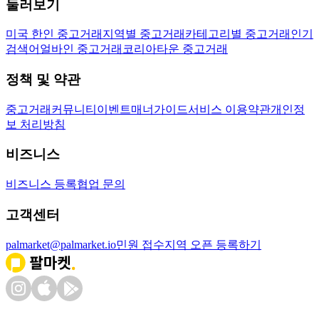
둘러보기
미국 한인 중고거래
지역별 중고거래
카테고리별 중고거래
인기
검색어
얼바인 중고거래
코리아타운 중고거래
정책 및 약관
중고거래
커뮤니티
이벤트
매너가이드
서비스 이용약관
개인정
보 처리방침
비즈니스
비즈니스 등록
협업 문의
고객센터
palmarket@palmarket.io
민원 접수
지역 오픈 등록하기