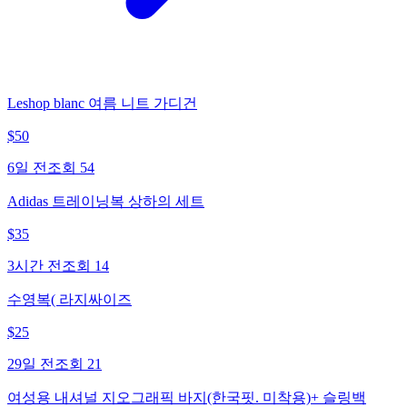
Leshop blanc 여름 니트 가디건
$
50
6일 전
조회
54
Adidas 트레이닝복 상하의 세트
$
35
3시간 전
조회
14
수영복( 라지싸이즈
$
25
29일 전
조회
21
여성용 내셔널 지오그래픽 바지(한국핏. 미착용)+ 슬링백