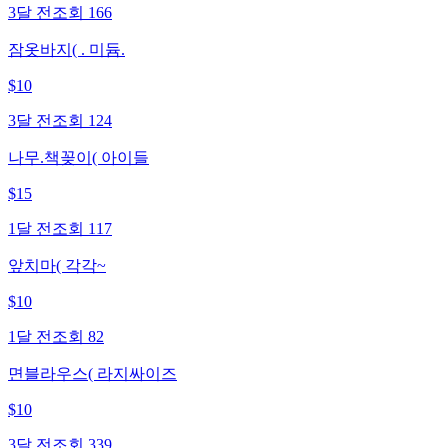
3달 전
조회
166
잠옷바지( . 미듐.
$
10
3달 전
조회
124
나무.책꽂이( 아이들
$
15
1달 전
조회
117
앞치마( 각각~
$
10
1달 전
조회
82
면블라우스( 라지싸이즈
$
10
3달 전
조회
339