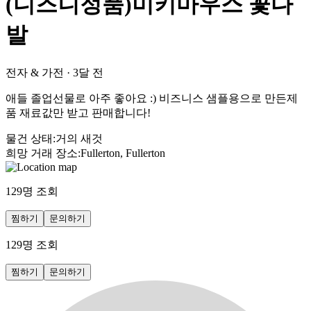
(디즈니정품)미키마우스 꽃다
발
전자 & 가전
·
3달 전
애들 졸업선물로 아주 좋아요 :) 비즈니스 샘플용으로 만든제
품 재료값만 받고 판매합니다!
물건 상태
:
거의 새것
희망 거래 장소
:
Fullerton, Fullerton
129
명 조회
찜하기
문의하기
129
명 조회
찜하기
문의하기