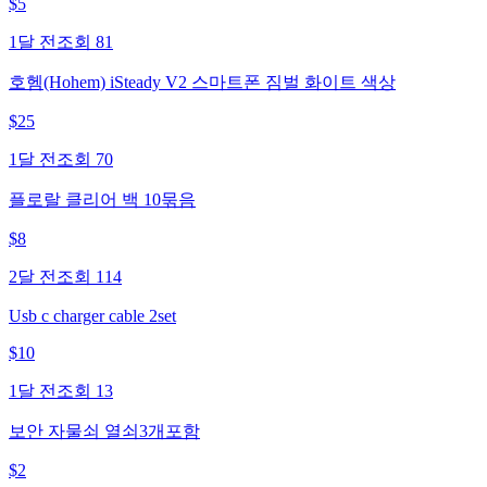
$
5
1달 전
조회
81
호헴(Hohem) iSteady V2 스마트폰 짐벌 화이트 색상
$
25
1달 전
조회
70
플로랄 클리어 백 10묶음
$
8
2달 전
조회
114
Usb c charger cable 2set
$
10
1달 전
조회
13
보안 자물쇠 열쇠3개포함
$
2