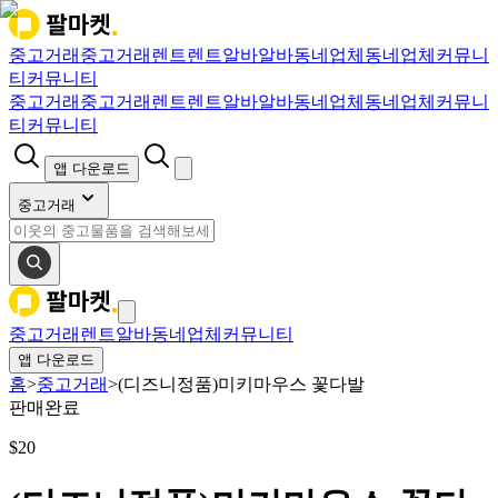
중고거래
중고거래
렌트
렌트
알바
알바
동네업체
동네업체
커뮤니
티
커뮤니티
중고거래
중고거래
렌트
렌트
알바
알바
동네업체
동네업체
커뮤니
티
커뮤니티
앱 다운로드
중고거래
중고거래
렌트
알바
동네업체
커뮤니티
앱 다운로드
홈
>
중고거래
>
(디즈니정품)미키마우스 꽃다발
판매완료
$
20