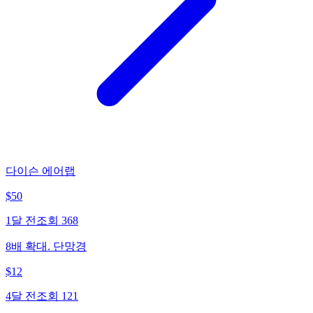
다이슨 에어랩
$
50
1달 전
조회
368
8배 확대. 단망경
$
12
4달 전
조회
121