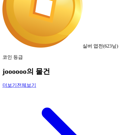
실버 엽전
(
623
닢)
코인 등급
joooooo의 물건
더보기
전체보기