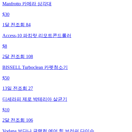
Manfrotto 카메라 삼각대
$
30
1달 전
조회
84
Access-10 파킹랏 리모트콘드롤러
$
8
2달 전
조회
108
BISSELL Turboclean 카펫청소기
$
50
13일 전
조회
27
디세라피 제로 박테리아 살균기
$
10
2달 전
조회
106
Vodana 보다나 글램컬 에어 힛 브러쉬 다이슨