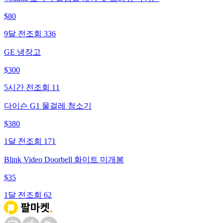
$
80
9달 전
조회
336
GE 냉장고
$
300
5시간 전
조회
11
다이슨 G1 물걸레 청소기
$
380
1달 전
조회
171
Blink Video Doorbell 화이트 미개봉
$
35
1달 전
조회
62