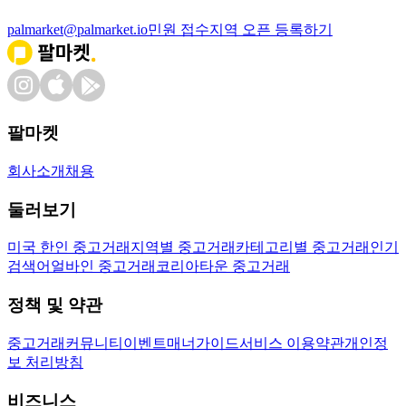
palmarket@palmarket.io
민원 접수
지역 오픈 등록하기
팔마켓
회사소개
채용
둘러보기
미국 한인 중고거래
지역별 중고거래
카테고리별 중고거래
인기
검색어
얼바인 중고거래
코리아타운 중고거래
정책 및 약관
중고거래
커뮤니티
이벤트
매너가이드
서비스 이용약관
개인정
보 처리방침
비즈니스