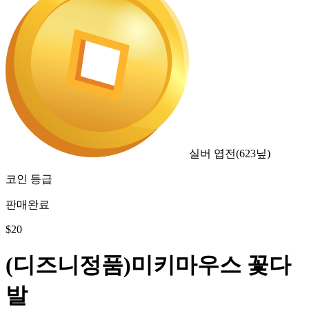
실버 엽전
(
623
닢)
코인 등급
판매완료
$
20
(디즈니정품)미키마우스 꽃다
발