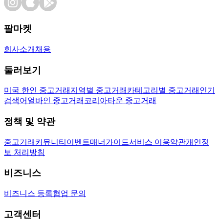
팔마켓
회사소개
채용
둘러보기
미국 한인 중고거래
지역별 중고거래
카테고리별 중고거래
인기
검색어
얼바인 중고거래
코리아타운 중고거래
정책 및 약관
중고거래
커뮤니티
이벤트
매너가이드
서비스 이용약관
개인정
보 처리방침
비즈니스
비즈니스 등록
협업 문의
고객센터