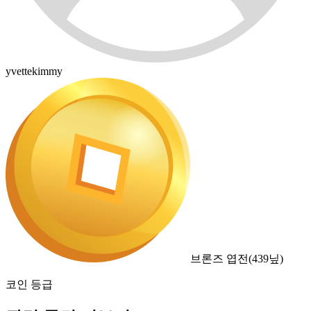
yvettekimmy
브론즈 엽전
(
439
닢)
코인 등급