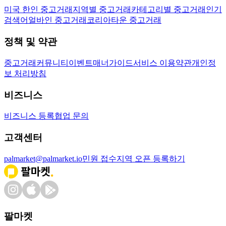
미국 한인 중고거래
지역별 중고거래
카테고리별 중고거래
인기
검색어
얼바인 중고거래
코리아타운 중고거래
정책 및 약관
중고거래
커뮤니티
이벤트
매너가이드
서비스 이용약관
개인정
보 처리방침
비즈니스
비즈니스 등록
협업 문의
고객센터
palmarket@palmarket.io
민원 접수
지역 오픈 등록하기
팔마켓