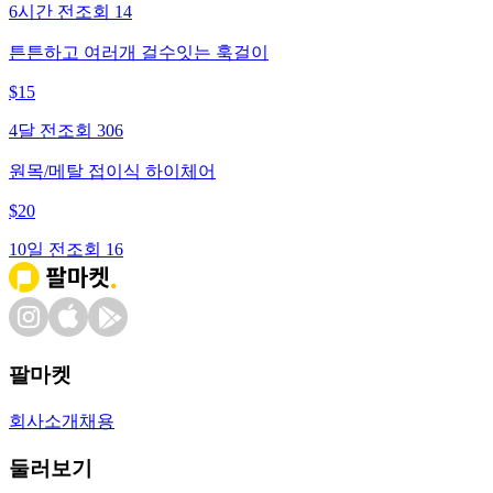
6시간 전
조회
14
튼튼하고 여러개 걸수잇는 훅걸이
$
15
4달 전
조회
306
원목/메탈 접이식 하이체어
$
20
10일 전
조회
16
팔마켓
회사소개
채용
둘러보기