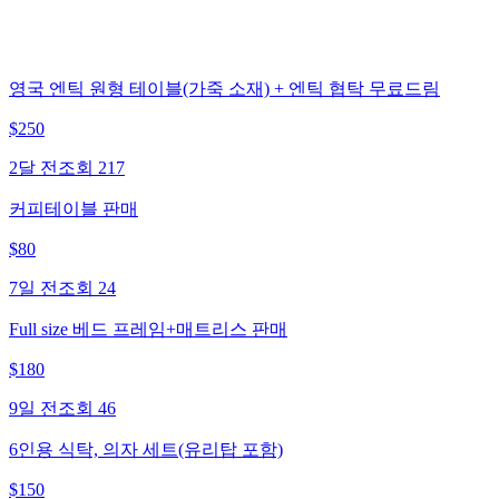
영국 엔틱 원형 테이블(가죽 소재) + 엔틱 협탁 무료드림
$
250
2달 전
조회
217
커피테이블 판매
$
80
7일 전
조회
24
Full size 베드 프레임+매트리스 판매
$
180
9일 전
조회
46
6인용 식탁, 의자 세트(유리탑 포함)
$
150