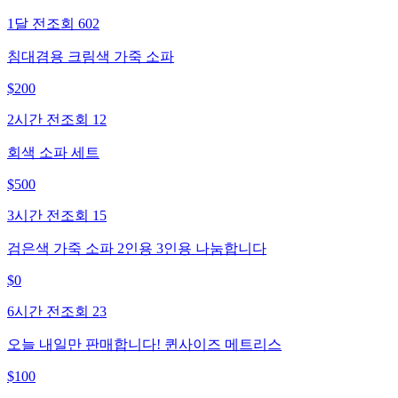
1달 전
조회
602
침대겸용 크림색 가죽 소파
$
200
2시간 전
조회
12
회색 소파 세트
$
500
3시간 전
조회
15
검은색 가죽 소파 2인용 3인용 나눔합니다
$
0
6시간 전
조회
23
오늘 내일만 판매합니다! 퀸사이즈 메트리스
$
100