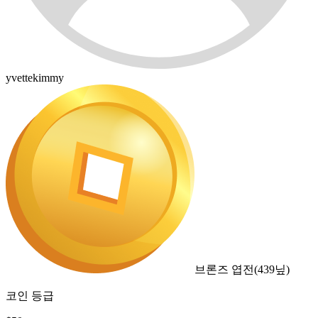
yvettekimmy
브론즈 엽전
(
439
닢)
코인 등급