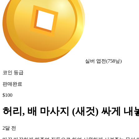
실버 엽전
(
758
닢)
코인 등급
판매완료
$
100
허리, 배 마사지 (새것) 싸게 
2달 전