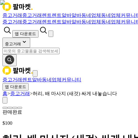
중고거래
중고거래
렌트
렌트
알바
알바
동네업체
동네업체
커뮤니
중고거래
중고거래
렌트
렌트
알바
알바
동네업체
동네업체
커뮤니
앱 다운로드
중고거래
중고거래
렌트
알바
동네업체
커뮤니티
앱 다운로드
홈
>
중고거래
>
허리, 배 마사지 (새것) 싸게 내놓습니다
판매완료
$
100