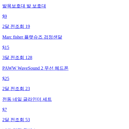
발목보호대 발 보호대
$
9
2달 전
조회
19
Marc fisher 플랫슈즈 검정샌달
$
15
3달 전
조회
128
PAWW WaveSound 2 무선 헤드폰
$
25
2달 전
조회
23
전동 네일 글라인더 세트
$
7
2달 전
조회
53