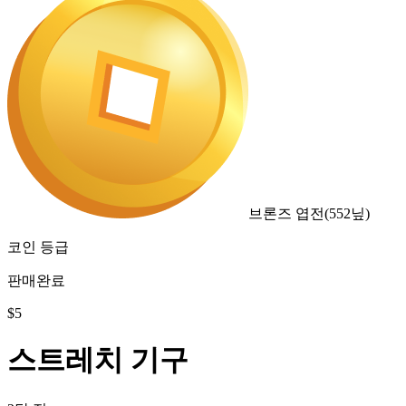
브론즈 엽전
(
552
닢)
코인 등급
판매완료
$
5
스트레치 기구