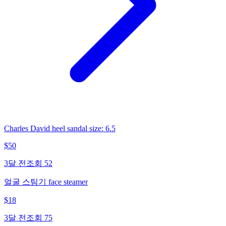
Charles David heel sandal size: 6.5
$
50
3달 전
조회
52
얼굴 스팀기 face steamer
$
18
3달 전
조회
75