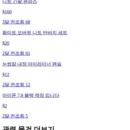
니트 긴팔 원피스
$
160
3달 전
조회
68
화이트 오버핏 니트 반바지 세트
$
20
2달 전
조회
61
눈썹칼 내장 아이라이너 펜슬
$
12
2달 전
조회
12
아이폰 7,8 블랙 액정 입니다
$
2
2달 전
조회
5
관련 물건 더보기