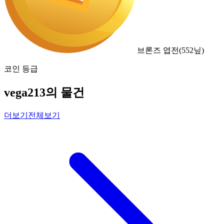
브론즈 엽전
(
552
닢)
코인 등급
vega213의 물건
더보기
전체보기