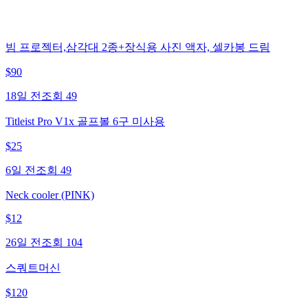
빔 프로젝터,삼각대 2종+장식용 사진 액자, 셀카봉 드림
$
90
18일 전
조회
49
Titleist Pro V1x 골프볼 6구 미사용
$
25
6일 전
조회
49
Neck cooler (PINK)
$
12
26일 전
조회
104
스쿼트머신
$
120