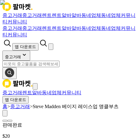
중고거래
중고거래
렌트
렌트
알바
알바
동네업체
동네업체
커뮤니
티
커뮤니티
중고거래
중고거래
렌트
렌트
알바
알바
동네업체
동네업체
커뮤니
티
커뮤니티
앱 다운로드
중고거래
중고거래
렌트
알바
동네업체
커뮤니티
앱 다운로드
홈
>
중고거래
>
Steve Madden 베이지 레이스업 앵클부츠
판매완료
$
20