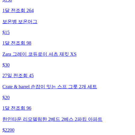
1달 전
조회
264
보온병 보온머그
$
15
1달 전
조회
98
Zara 그레이 코듀로이 셔츠 재킷 XS
$
30
27일 전
조회
45
Crate & barrel 손잡이 잇는 스프 그릇 2개 세트
$
20
1달 전
조회
96
한인타운 리모델링한 2베드 2베스 2파킹 아파트
$
2200