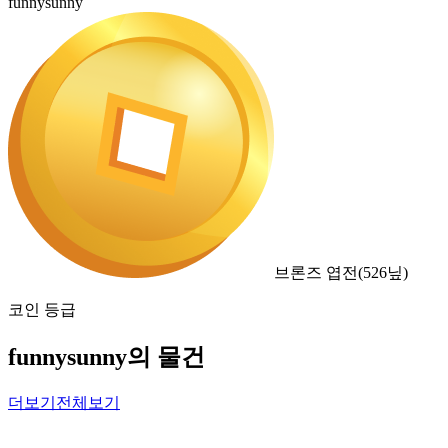
funnysunny
브론즈 엽전
(
526
닢)
코인 등급
funnysunny의 물건
더보기
전체보기