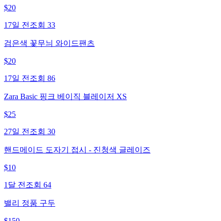
$
20
17일 전
조회
33
검은색 꽃무늬 와이드팬츠
$
20
17일 전
조회
86
Zara Basic 핑크 베이직 블레이저 XS
$
25
27일 전
조회
30
핸드메이드 도자기 접시 - 진청색 글레이즈
$
10
1달 전
조회
64
밸리 정품 구두
$
150