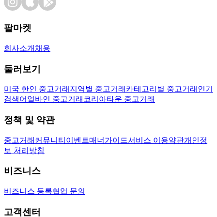
팔마켓
회사소개
채용
둘러보기
미국 한인 중고거래
지역별 중고거래
카테고리별 중고거래
인기
검색어
얼바인 중고거래
코리아타운 중고거래
정책 및 약관
중고거래
커뮤니티
이벤트
매너가이드
서비스 이용약관
개인정
보 처리방침
비즈니스
비즈니스 등록
협업 문의
고객센터