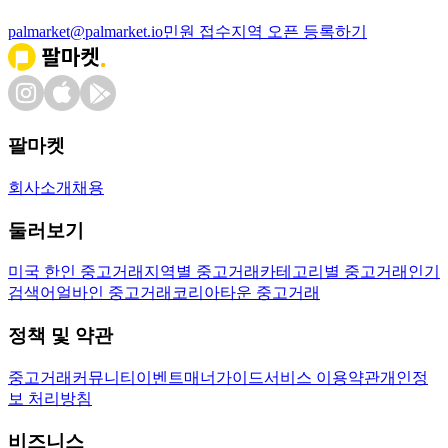
palmarket@palmarket.io
민원 접수
지역 오픈 등록하기
팔마켓
회사소개
채용
둘러보기
미국 한인 중고거래
지역별 중고거래
카테고리별 중고거래
인기
검색어
얼바인 중고거래
코리아타운 중고거래
정책 및 약관
중고거래
커뮤니티
이벤트
매너가이드
서비스 이용약관
개인정
보 처리방침
비즈니스