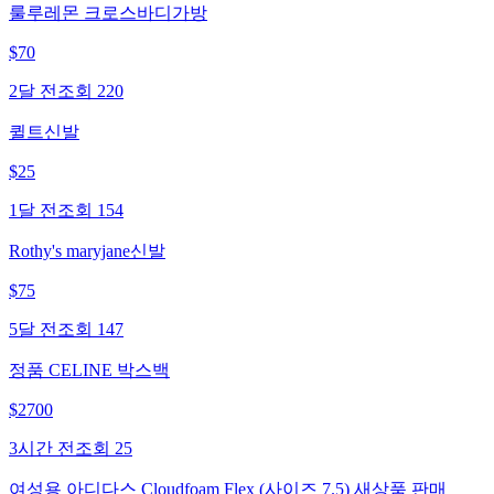
룰루레몬 크로스바디가방
$
70
2달 전
조회
220
퀼트신발
$
25
1달 전
조회
154
Rothy's maryjane신발
$
75
5달 전
조회
147
정품 CELINE 박스백
$
2700
3시간 전
조회
25
여성용 아디다스 Cloudfoam Flex (사이즈 7.5) 새상품 판매