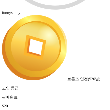
funnysunny
브론즈 엽전
(
526
닢)
코인 등급
판매완료
$
20