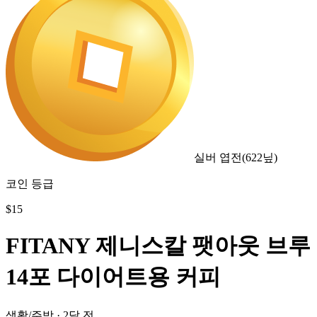
실버 엽전
(
622
닢)
코인 등급
$
15
FITANY 제니스칼 팻아웃 브루
14포 다이어트용 커피
생활/주방
·
2달 전