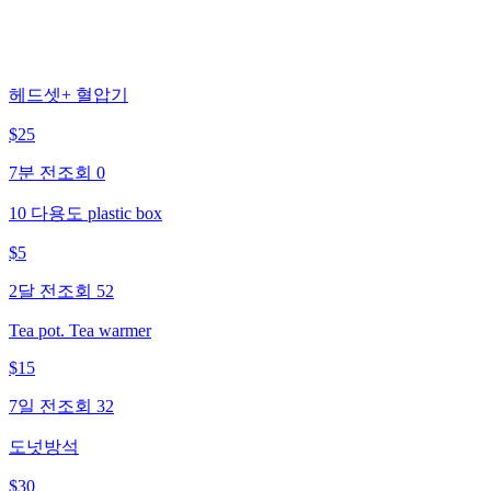
헤드셋+ 혈압기
$
25
7분 전
조회
0
10 다용도 plastic box
$
5
2달 전
조회
52
Tea pot. Tea warmer
$
15
7일 전
조회
32
도넛방석
$
30