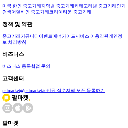
미국 한인 중고거래
지역별 중고거래
카테고리별 중고거래
인기
검색어
얼바인 중고거래
코리아타운 중고거래
정책 및 약관
중고거래
커뮤니티
이벤트
매너가이드
서비스 이용약관
개인정
보 처리방침
비즈니스
비즈니스 등록
협업 문의
고객센터
palmarket@palmarket.io
민원 접수
지역 오픈 등록하기
팔마켓