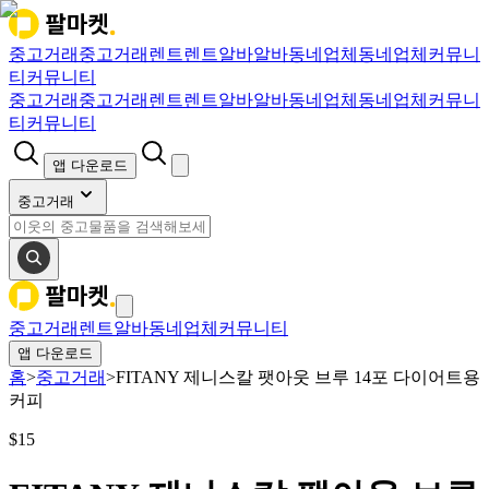
중고거래
중고거래
렌트
렌트
알바
알바
동네업체
동네업체
커뮤니
티
커뮤니티
중고거래
중고거래
렌트
렌트
알바
알바
동네업체
동네업체
커뮤니
티
커뮤니티
앱 다운로드
중고거래
중고거래
렌트
알바
동네업체
커뮤니티
앱 다운로드
홈
>
중고거래
>
FITANY 제니스칼 팻아웃 브루 14포 다이어트용
커피
$
15