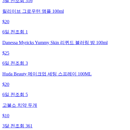
3달 전
조회
316
릴리이브 그로우턴 앰플 100ml
$
20
6일 전
조회
1
Danessa Myricks Yummy Skin 리퀴드 블러링 밤 100ml
$
25
6일 전
조회
3
Huda Beauty 메이크업 세팅 스프레이 100ML
$
20
6일 전
조회
5
고불소 치약 두개
$
10
3달 전
조회
361