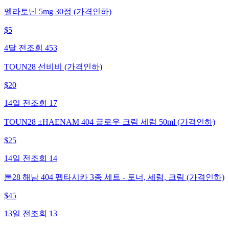
멜라토닌 5mg 30정 (가격인하)
$
5
4달 전
조회
453
TOUN28 선비비 (가격인하)
$
20
14일 전
조회
17
TOUN28 ±HAENAM 404 글로우 크림 세럼 50ml (가격인하)
$
25
14일 전
조회
14
톤28 해남 404 펩타시카 3종 세트 - 토너, 세럼, 크림 (가격인하)
$
45
13일 전
조회
13