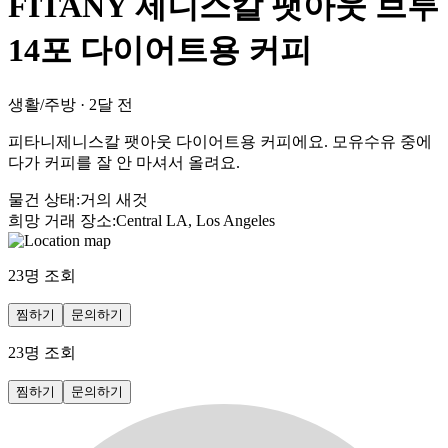
FITANY 제니스칼 팻아웃 브루
14포 다이어트용 커피
생활/주방
·
2달 전
피타니제니스칼 팻아웃 다이어트용 커피에요. 모유수유 중에
다가 커피를 잘 안 마셔서 올려요.
물건 상태
:
거의 새것
희망 거래 장소
:
Central LA, Los Angeles
23
명 조회
찜하기
문의하기
23
명 조회
찜하기
문의하기