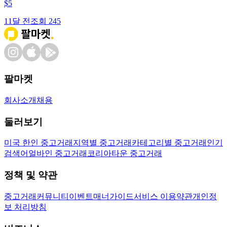
$
5
11달 전
조회
245
팔마켓
회사소개
채용
둘러보기
미국 한인 중고거래
지역별 중고거래
카테고리별 중고거래
인기
검색어
얼바인 중고거래
코리아타운 중고거래
정책 및 약관
중고거래
커뮤니티
이벤트
매너가이드
서비스 이용약관
개인정
보 처리방침