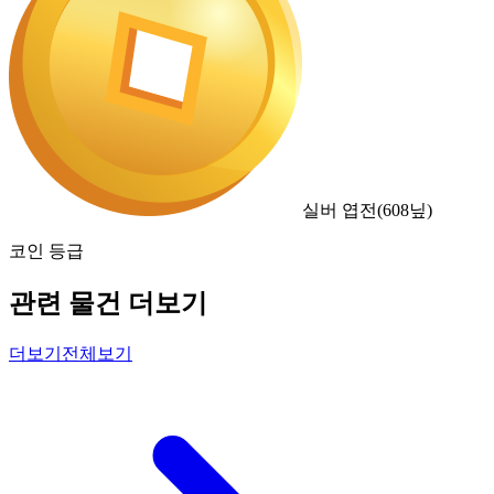
실버 엽전
(
608
닢)
코인 등급
관련 물건 더보기
더보기
전체보기