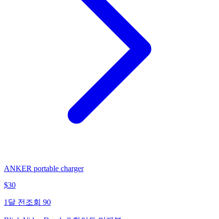
ANKER portable charger
$
30
1달 전
조회
90