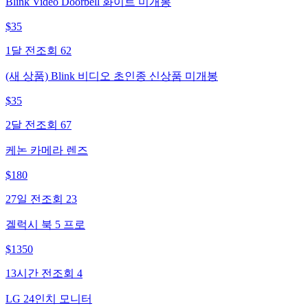
Blink Video Doorbell 화이트 미개봉
$
35
1달 전
조회
62
(새 상품) Blink 비디오 초인종 신상품 미개봉
$
35
2달 전
조회
67
케논 카메라 렌즈
$
180
27일 전
조회
23
겔럭시 북 5 프로
$
1350
13시간 전
조회
4
LG 24인치 모니터