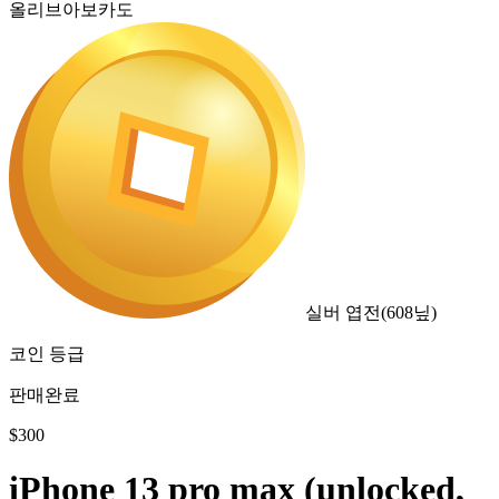
올리브아보카도
실버 엽전
(
608
닢)
코인 등급
판매완료
$
300
iPhone 13 pro max (unlocked,