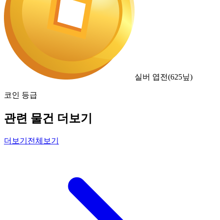
실버 엽전
(
625
닢)
코인 등급
관련 물건 더보기
더보기
전체보기