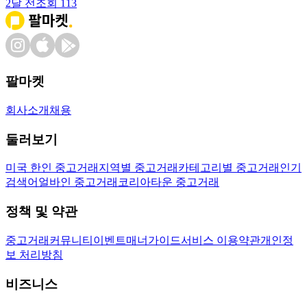
2달 전
조회
113
팔마켓
회사소개
채용
둘러보기
미국 한인 중고거래
지역별 중고거래
카테고리별 중고거래
인기
검색어
얼바인 중고거래
코리아타운 중고거래
정책 및 약관
중고거래
커뮤니티
이벤트
매너가이드
서비스 이용약관
개인정
보 처리방침
비즈니스