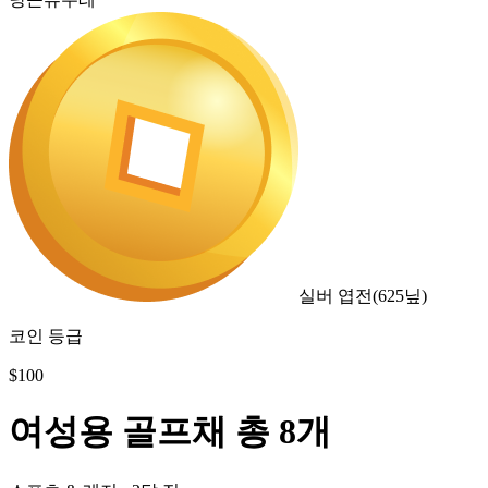
실버 엽전
(
625
닢)
코인 등급
$
100
여성용 골프채 총 8개