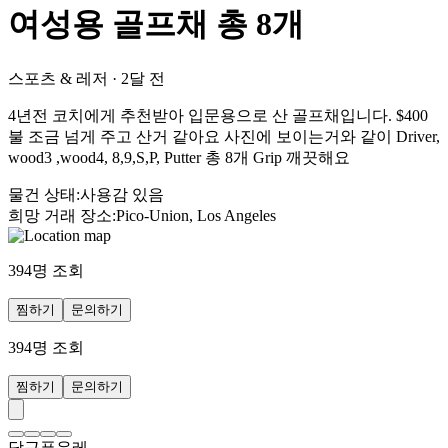
여성용 골프채 총 8개
스포츠 & 레저
·
2달 전
4년전 코치에게 추천받아 입문용으로 산 골프채입니다. $400
불 조금 넘게 주고 산거 같아요 사진에 보이는거와 같이 Driver,
wood3 ,wood4, 8,9,S,P, Putter 총 8개 Grip 깨끗해요
물건 상태
:
사용감 있음
희망 거래 장소
:
Pico-Union, Los Angeles
394
명 조회
찜하기
문의하기
394
명 조회
찜하기
문의하기
당근퓨우레