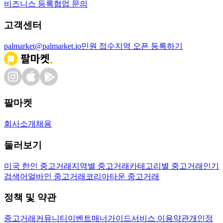
비즈니스 등록
협업 문의
고객센터
palmarket@palmarket.io
민원 접수
지역 오픈 등록하기
팔마켓
회사소개
채용
둘러보기
미국 한인 중고거래
지역별 중고거래
카테고리별 중고거래
인기
검색어
얼바인 중고거래
코리아타운 중고거래
정책 및 약관
중고거래
커뮤니티
이벤트
매너가이드
서비스 이용약관
개인정