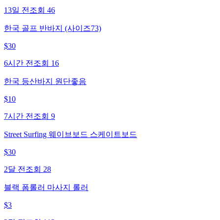
13일 전
조회
46
한국 골프 반바지 (사이즈73)
$
30
6시간 전
조회
16
한국 등산바지 원단좋음
$
10
7시간 전
조회
9
Street Surfing 웨이브보드 스케이트보드
$
30
2달 전
조회
28
블랙 폼롤러 마사지 롤러
$
3