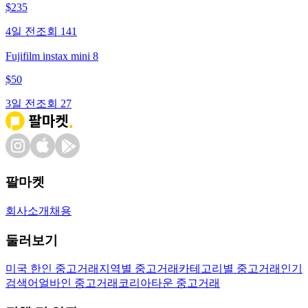
$
235
4일 전
조회
141
Fujifilm instax mini 8
$
50
3일 전
조회
27
팔마켓
회사소개
채용
둘러보기
미국 한인 중고거래
지역별 중고거래
카테고리별 중고거래
인기
검색어
얼바인 중고거래
코리아타운 중고거래