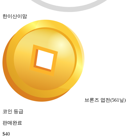
한이산이맘
브론즈 엽전
(
561
닢)
코인 등급
판매완료
$
40