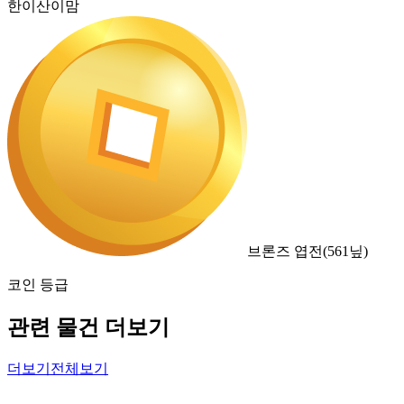
한이산이맘
브론즈 엽전
(
561
닢)
코인 등급
관련 물건 더보기
더보기
전체보기