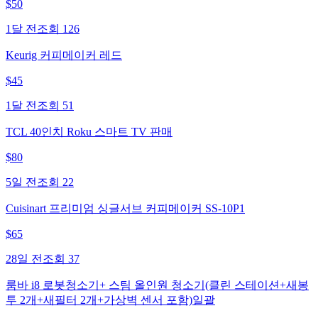
$
50
1달 전
조회
126
Keurig 커피메이커 레드
$
45
1달 전
조회
51
TCL 40인치 Roku 스마트 TV 판매
$
80
5일 전
조회
22
Cuisinart 프리미엄 싱글서브 커피메이커 SS-10P1
$
65
28일 전
조회
37
룸바 i8 로봇청소기+ 스팀 올인원 청소기(클린 스테이션+새봉
투 2개+새필터 2개+가상벽 센서 포함)일괄