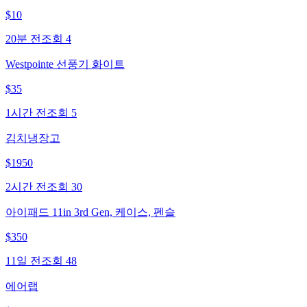
$
10
20분 전
조회
4
Westpointe 선풍기 화이트
$
35
1시간 전
조회
5
김치냉장고
$
1950
2시간 전
조회
30
아이패드 11in 3rd Gen, 케이스, 펜슬
$
350
11일 전
조회
48
에어랩