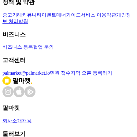
정책 및 약관
중고거래
커뮤니티
이벤트
매너가이드
서비스 이용약관
개인정
보 처리방침
비즈니스
비즈니스 등록
협업 문의
고객센터
palmarket@palmarket.io
민원 접수
지역 오픈 등록하기
팔마켓
회사소개
채용
둘러보기