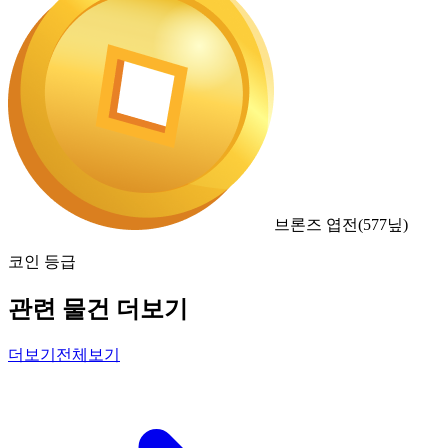
브론즈 엽전
(
577
닢)
코인 등급
관련 물건 더보기
더보기
전체보기