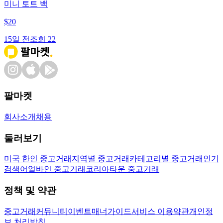
미니 토트 백
$
20
15일 전
조회
22
팔마켓
회사소개
채용
둘러보기
미국 한인 중고거래
지역별 중고거래
카테고리별 중고거래
인기
검색어
얼바인 중고거래
코리아타운 중고거래
정책 및 약관
중고거래
커뮤니티
이벤트
매너가이드
서비스 이용약관
개인정
보 처리방침