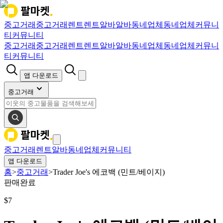
중고거래
중고거래
렌트
렌트
알바
알바
동네업체
동네업체
커뮤니
티
커뮤니티
중고거래
중고거래
렌트
렌트
알바
알바
동네업체
동네업체
커뮤니
티
커뮤니티
앱 다운로드
중고거래
중고거래
렌트
알바
동네업체
커뮤니티
앱 다운로드
홈
>
중고거래
>
Trader Joe's 에코백 (민트/베이지)
판매완료
$
7