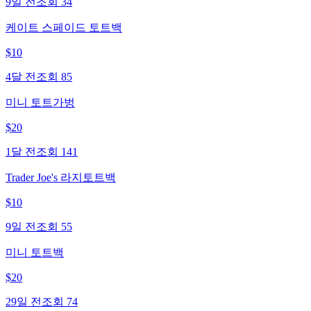
9일 전
조회
34
케이트 스페이드 토트백
$
10
4달 전
조회
85
미니 토트가벙
$
20
1달 전
조회
141
Trader Joe's 라지토트백
$
10
9일 전
조회
55
미니 토트백
$
20
29일 전
조회
74