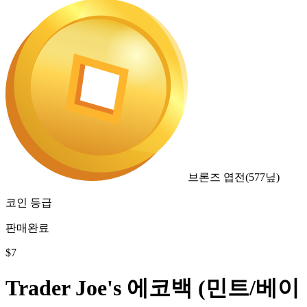
브론즈 엽전
(
577
닢)
코인 등급
판매완료
$
7
Trader Joe's 에코백 (민트/베이