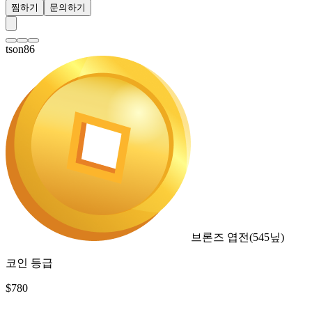
찜하기
문의하기
tson86
브론즈 엽전
(
545
닢)
코인 등급
$
780