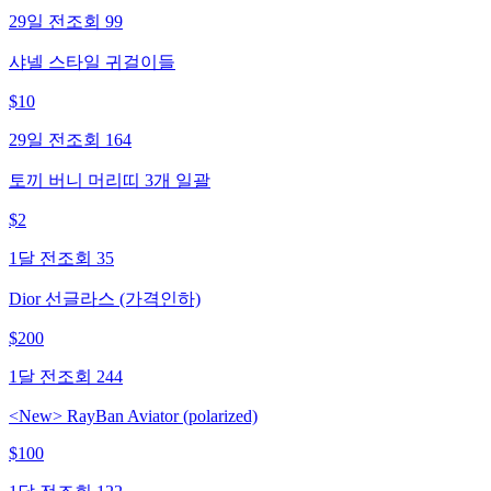
29일 전
조회
99
샤넬 스타일 귀걸이들
$
10
29일 전
조회
164
토끼 버니 머리띠 3개 일괄
$
2
1달 전
조회
35
Dior 선글라스 (가격인하)
$
200
1달 전
조회
244
<New> RayBan Aviator (polarized)
$
100