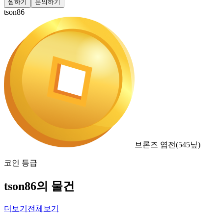
찜하기
문의하기
tson86
브론즈 엽전
(
545
닢)
코인 등급
tson86의 물건
더보기
전체보기