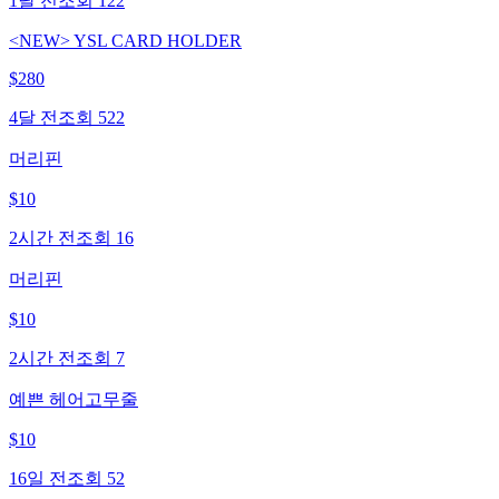
1달 전
조회
122
<NEW> YSL CARD HOLDER
$
280
4달 전
조회
522
머리핀
$
10
2시간 전
조회
16
머리핀
$
10
2시간 전
조회
7
예쁜 헤어고무줄
$
10
16일 전
조회
52