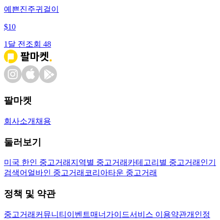
예쁜진주귀걸이
$
10
1달 전
조회
48
팔마켓
회사소개
채용
둘러보기
미국 한인 중고거래
지역별 중고거래
카테고리별 중고거래
인기
검색어
얼바인 중고거래
코리아타운 중고거래
정책 및 약관
중고거래
커뮤니티
이벤트
매너가이드
서비스 이용약관
개인정