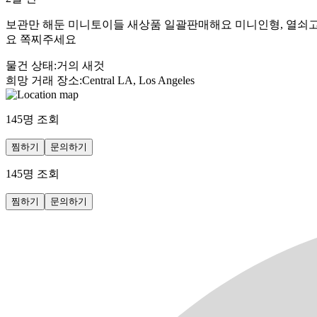
보관만 해둔 미니토이들 새상품 일괄판매해요 미니인형, 열쇠고리,
요 쪽찌주세요
물건 상태
:
거의 새것
희망 거래 장소
:
Central LA, Los Angeles
145
명 조회
찜하기
문의하기
145
명 조회
찜하기
문의하기