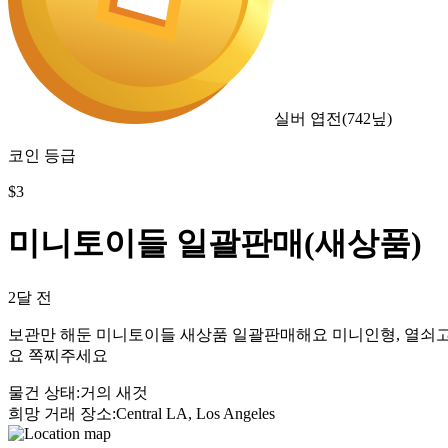
실버 엽전
(
742
닢)
코인 등급
$
3
미니토이들 일괄판매(새상품)
2달 전
보관만 해둔 미니토이들 새상품 일괄판매해요 미니인형, 열쇠고리,
요 쪽찌주세요
물건 상태
:
거의 새것
희망 거래 장소
:
Central LA, Los Angeles