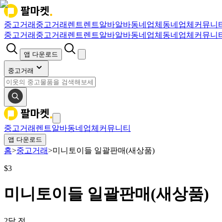
중고거래
중고거래
렌트
렌트
알바
알바
동네업체
동네업체
커뮤니
중고거래
중고거래
렌트
렌트
알바
알바
동네업체
동네업체
커뮤니
앱 다운로드
중고거래
중고거래
렌트
알바
동네업체
커뮤니티
앱 다운로드
홈
>
중고거래
>
미니토이들 일괄판매(새상품)
$
3
미니토이들 일괄판매(새상품)
2달 전