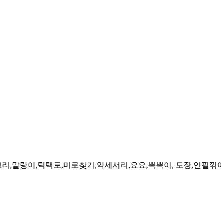
말랑이,틱택토,미로찾기,악세서리,요요,뽁뽁이, 도장,연필깎이, 팽이