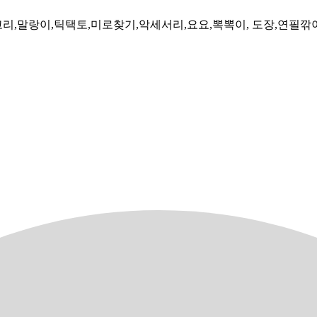
말랑이,틱택토,미로찾기,악세서리,요요,뽁뽁이, 도장,연필깎이, 팽이