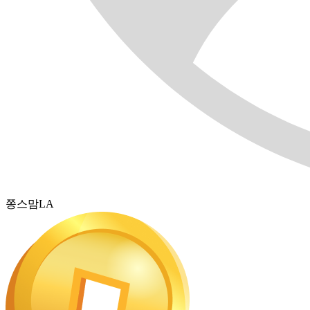
쫑스맘LA