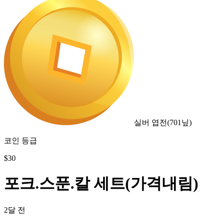
실버 엽전
(
701
닢)
코인 등급
$
30
포크.스푼.칼 세트(가격내림)
2달 전