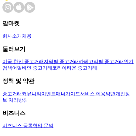
팔마켓
회사소개
채용
둘러보기
미국 한인 중고거래
지역별 중고거래
카테고리별 중고거래
인기
검색어
얼바인 중고거래
코리아타운 중고거래
정책 및 약관
중고거래
커뮤니티
이벤트
매너가이드
서비스 이용약관
개인정
보 처리방침
비즈니스
비즈니스 등록
협업 문의