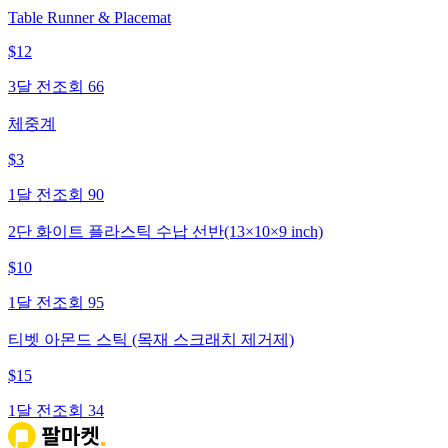
Table Runner & Placemat
$
12
3달 전
조회
66
체중계
$
3
1달 전
조회
90
2단 화이트 플라스틱 수납 선반(13×10×9 inch)
$
10
1달 전
조회
95
티벳 아몬드 스틱 (목재 스크래치 제거제)
$
15
1달 전
조회
34