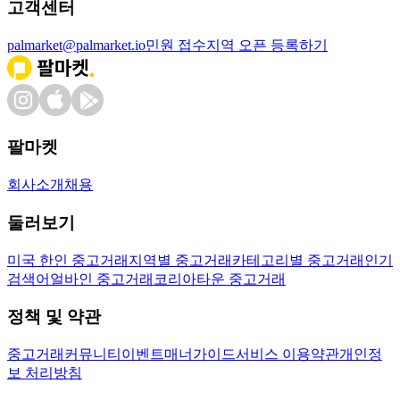
고객센터
palmarket@palmarket.io
민원 접수
지역 오픈 등록하기
팔마켓
회사소개
채용
둘러보기
미국 한인 중고거래
지역별 중고거래
카테고리별 중고거래
인기
검색어
얼바인 중고거래
코리아타운 중고거래
정책 및 약관
중고거래
커뮤니티
이벤트
매너가이드
서비스 이용약관
개인정
보 처리방침