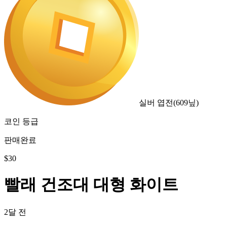
실버 엽전
(
609
닢)
코인 등급
판매완료
$
30
빨래 건조대 대형 화이트
2달 전