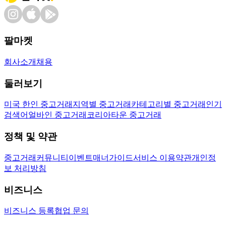
팔마켓
회사소개
채용
둘러보기
미국 한인 중고거래
지역별 중고거래
카테고리별 중고거래
인기
검색어
얼바인 중고거래
코리아타운 중고거래
정책 및 약관
중고거래
커뮤니티
이벤트
매너가이드
서비스 이용약관
개인정
보 처리방침
비즈니스
비즈니스 등록
협업 문의