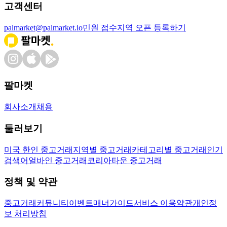
고객센터
palmarket@palmarket.io
민원 접수
지역 오픈 등록하기
팔마켓
회사소개
채용
둘러보기
미국 한인 중고거래
지역별 중고거래
카테고리별 중고거래
인기
검색어
얼바인 중고거래
코리아타운 중고거래
정책 및 약관
중고거래
커뮤니티
이벤트
매너가이드
서비스 이용약관
개인정
보 처리방침