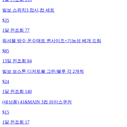
빌보 스위치3 접시,컵 세트
$
35
1달 전
조회
77
워셔블 방수 온수매트 퀸사이즈+기능성 베개 드림
$
85
13일 전
조회
84
빌보 보스톤 디저트볼 그린/블루 각 2개씩
$
24
1달 전
조회
140
(새상품) 41&MAIN 3컵 라이스쿠커
$
15
1달 전
조회
17