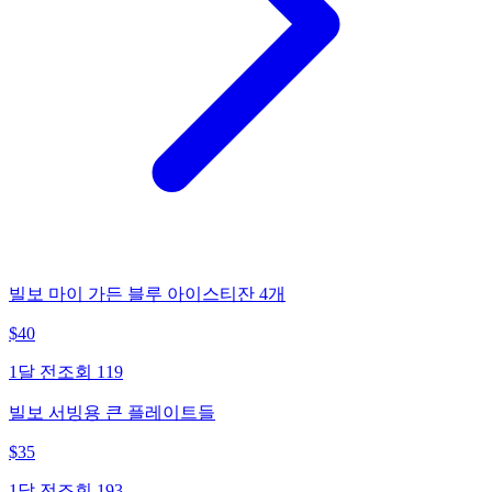
빌보 마이 가든 블루 아이스티잔 4개
$
40
1달 전
조회
119
빌보 서빙용 큰 플레이트들
$
35
1달 전
조회
193