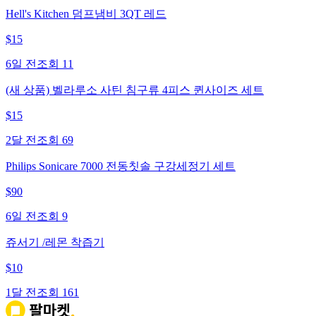
Hell's Kitchen 덤프냄비 3QT 레드
$
15
6일 전
조회
11
(새 상품) 벨라루소 사틴 침구류 4피스 퀸사이즈 세트
$
15
2달 전
조회
69
Philips Sonicare 7000 전동칫솔 구강세정기 세트
$
90
6일 전
조회
9
쥬서기 /레몬 착즙기
$
10
1달 전
조회
161