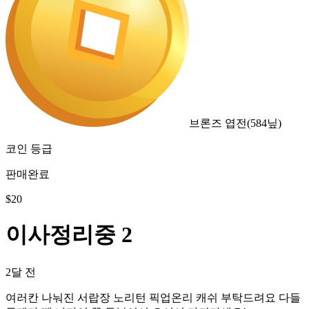
브론즈 엽전
(
584
닢)
코인 등급
판매완료
$
20
이사정리중 2
2달 전
여러칸 나눠진 서랍장 노리턴 픽업온리 캐쉬 부탁드려요 다들