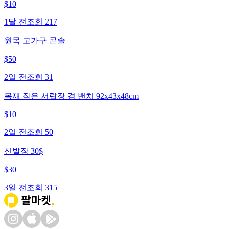
$
10
1달 전
조회
217
원목 고가구 콘솔
$
50
2일 전
조회
31
목재 작은 서랍장 겸 밴치 92x43x48cm
$
10
2일 전
조회
50
신발장 30$
$
30
3일 전
조회
315