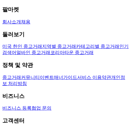
팔마켓
회사소개
채용
둘러보기
미국 한인 중고거래
지역별 중고거래
카테고리별 중고거래
인기
검색어
얼바인 중고거래
코리아타운 중고거래
정책 및 약관
중고거래
커뮤니티
이벤트
매너가이드
서비스 이용약관
개인정
보 처리방침
비즈니스
비즈니스 등록
협업 문의
고객센터