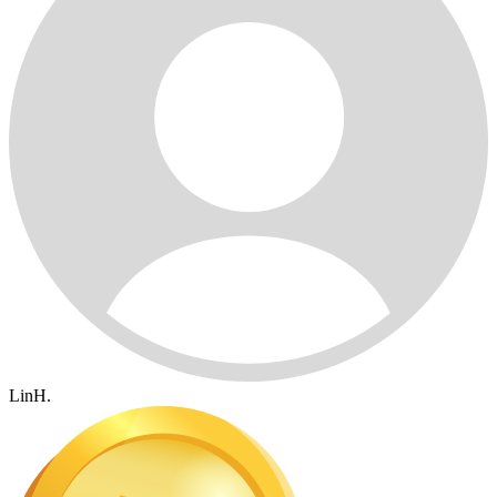
LinH.