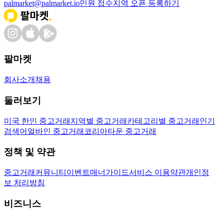
palmarket@palmarket.io
민원 접수
지역 오픈 등록하기
팔마켓
회사소개
채용
둘러보기
미국 한인 중고거래
지역별 중고거래
카테고리별 중고거래
인기
검색어
얼바인 중고거래
코리아타운 중고거래
정책 및 약관
중고거래
커뮤니티
이벤트
매너가이드
서비스 이용약관
개인정
보 처리방침
비즈니스