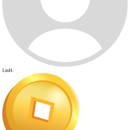
LinH.