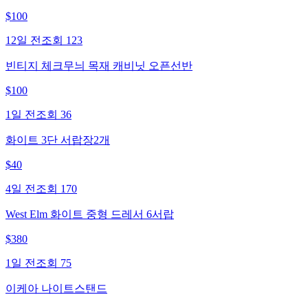
$
100
12일 전
조회
123
빈티지 체크무늬 목재 캐비닛 오픈선반
$
100
1일 전
조회
36
화이트 3단 서랍장2개
$
40
4일 전
조회
170
West Elm 화이트 중형 드레서 6서랍
$
380
1일 전
조회
75
이케아 나이트스탠드