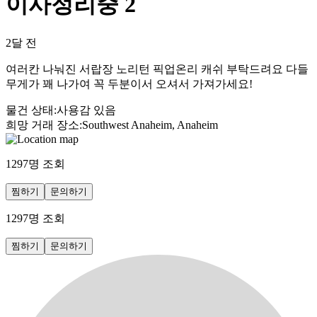
이사정리중 2
2달 전
여러칸 나눠진 서랍장 노리턴 픽업온리 캐쉬 부탁드려요 다들
무게가 꽤 나가여 꼭 두분이서 오셔서 가져가세요!
물건 상태
:
사용감 있음
희망 거래 장소
:
Southwest Anaheim, Anaheim
1297
명 조회
찜하기
문의하기
1297
명 조회
찜하기
문의하기