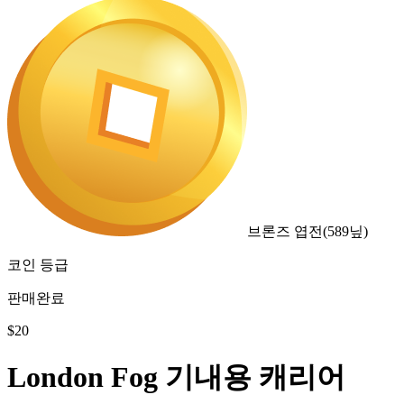
브론즈 엽전
(
589
닢)
코인 등급
판매완료
$
20
London Fog 기내용 캐리어