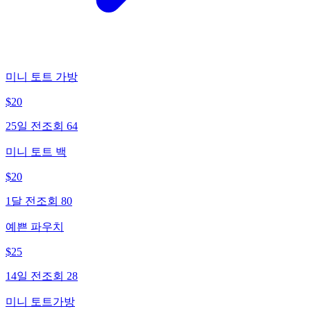
미니 토트 가방
$
20
25일 전
조회
64
미니 토트 백
$
20
1달 전
조회
80
예쁜 파우치
$
25
14일 전
조회
28
미니 토트가방