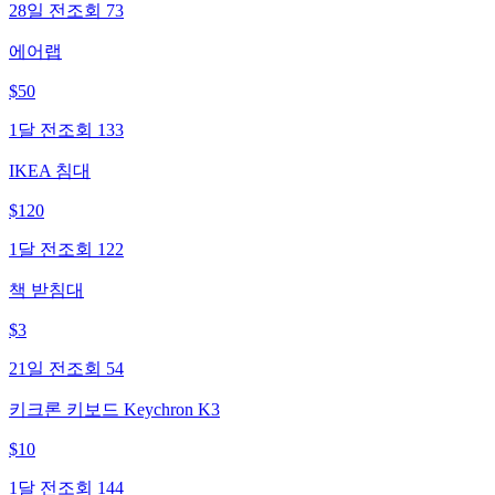
28일 전
조회
73
에어랩
$
50
1달 전
조회
133
IKEA 침대
$
120
1달 전
조회
122
책 받침대
$
3
21일 전
조회
54
키크론 키보드 Keychron K3
$
10
1달 전
조회
144