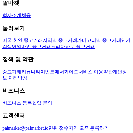
팔마켓
회사소개
채용
둘러보기
미국 한인 중고거래
지역별 중고거래
카테고리별 중고거래
인기
검색어
얼바인 중고거래
코리아타운 중고거래
정책 및 약관
중고거래
커뮤니티
이벤트
매너가이드
서비스 이용약관
개인정
보 처리방침
비즈니스
비즈니스 등록
협업 문의
고객센터
palmarket@palmarket.io
민원 접수
지역 오픈 등록하기