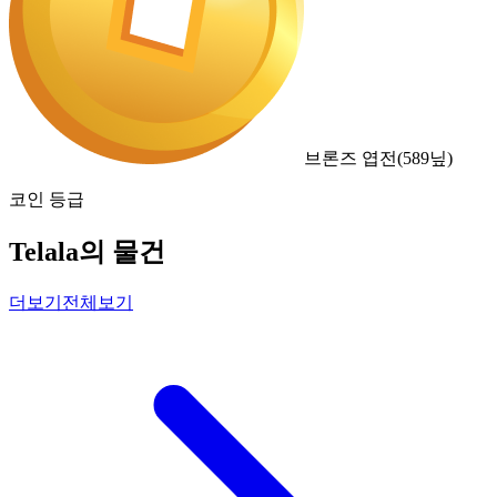
브론즈 엽전
(
589
닢)
코인 등급
Telala의 물건
더보기
전체보기