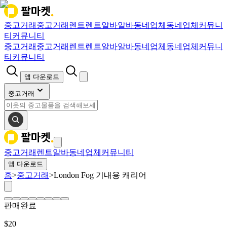
중고거래
중고거래
렌트
렌트
알바
알바
동네업체
동네업체
커뮤니
티
커뮤니티
중고거래
중고거래
렌트
렌트
알바
알바
동네업체
동네업체
커뮤니
티
커뮤니티
앱 다운로드
중고거래
중고거래
렌트
알바
동네업체
커뮤니티
앱 다운로드
홈
>
중고거래
>
London Fog 기내용 캐리어
판매완료
$
20