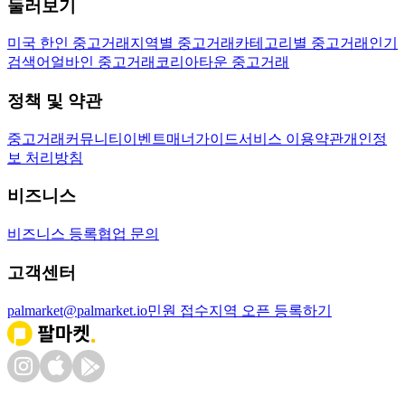
둘러보기
미국 한인 중고거래
지역별 중고거래
카테고리별 중고거래
인기
검색어
얼바인 중고거래
코리아타운 중고거래
정책 및 약관
중고거래
커뮤니티
이벤트
매너가이드
서비스 이용약관
개인정
보 처리방침
비즈니스
비즈니스 등록
협업 문의
고객센터
palmarket@palmarket.io
민원 접수
지역 오픈 등록하기