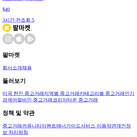
$
40
3시간 전
조회
5
팔마켓
회사소개
채용
둘러보기
미국 한인 중고거래
지역별 중고거래
카테고리별 중고거래
인기
검색어
얼바인 중고거래
코리아타운 중고거래
정책 및 약관
중고거래
커뮤니티
이벤트
매너가이드
서비스 이용약관
개인정
보 처리방침