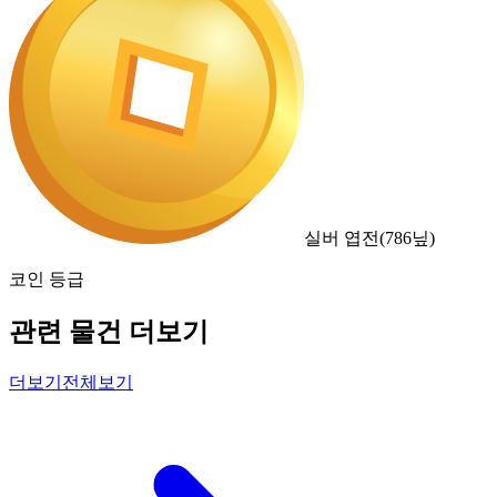
실버 엽전
(
786
닢)
코인 등급
관련 물건 더보기
더보기
전체보기