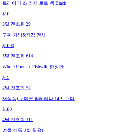
트레이더 조 라지 토트 백 Black
$
10
3일 전
조회
29
구찌 가방&지갑 전체
$
1000
5달 전
조회
614
Whole Foods x Fishwife 한정판
$
15
7일 전
조회
57
새상품) 쿠에른 발레리나 14 브랜디
$
180
4달 전
조회
311
여름 샌들(2회 착용)