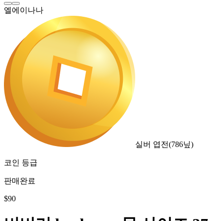
엘에이나나
실버 엽전
(
786
닢)
코인 등급
판매완료
$
90