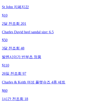
St John 지폐지갑
$
10
2달 전
조회
201
Charles David heel sandal size: 6.5
$
50
3달 전
조회
48
발렌시아가 반부츠 정품
$
110
26일 전
조회
97
Charles & Keith 여성 플랫슈즈 4종 세트
$
60
1시간 전
조회
18