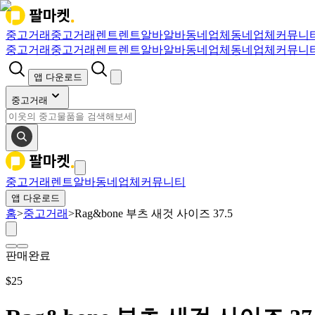
중고거래
중고거래
렌트
렌트
알바
알바
동네업체
동네업체
커뮤니
중고거래
중고거래
렌트
렌트
알바
알바
동네업체
동네업체
커뮤니
앱 다운로드
중고거래
중고거래
렌트
알바
동네업체
커뮤니티
앱 다운로드
홈
>
중고거래
>
Rag&bone 부츠 새것 사이즈 37.5
판매완료
$
25