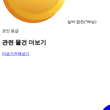
실버 엽전
(
786
닢)
코인 등급
관련 물건 더보기
더보기
전체보기