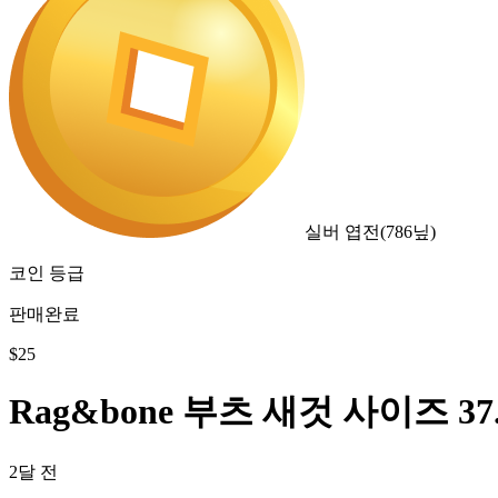
실버 엽전
(
786
닢)
코인 등급
판매완료
$
25
Rag&bone 부츠 새것 사이즈 37.
2달 전