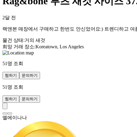
Rag&bone 부츠 새것 사이즈 37.
2달 전
랙앤본 매장에서 구매하고 한번도 안신었어요:) 트렌디하고 여
물건 상태
:
거의 새것
희망 거래 장소
:
Koreatown, Los Angeles
51
명 조회
찜하기
문의하기
51
명 조회
찜하기
문의하기
엘에이나나