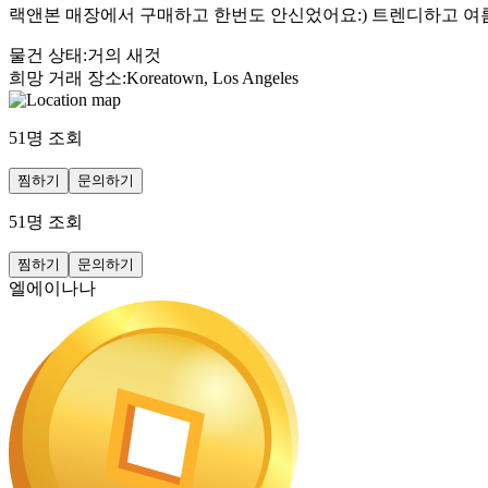
랙앤본 매장에서 구매하고 한번도 안신었어요:) 트렌디하고 여
물건 상태
:
거의 새것
희망 거래 장소
:
Koreatown, Los Angeles
51
명 조회
찜하기
문의하기
51
명 조회
찜하기
문의하기
엘에이나나