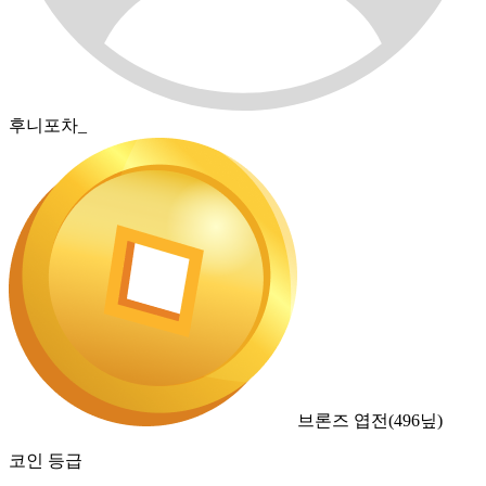
후니포차_
브론즈 엽전
(
496
닢)
코인 등급