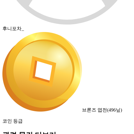
후니포차_
브론즈 엽전
(
496
닢)
코인 등급