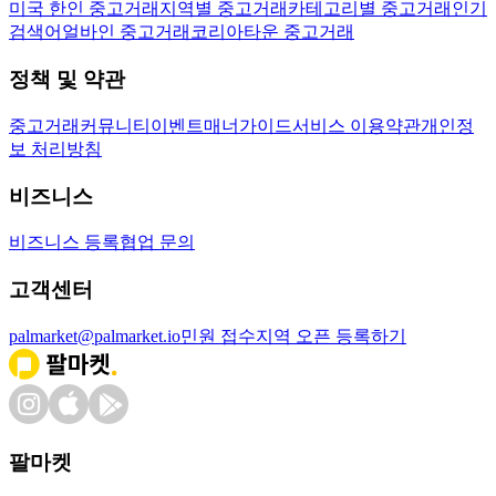
미국 한인 중고거래
지역별 중고거래
카테고리별 중고거래
인기
검색어
얼바인 중고거래
코리아타운 중고거래
정책 및 약관
중고거래
커뮤니티
이벤트
매너가이드
서비스 이용약관
개인정
보 처리방침
비즈니스
비즈니스 등록
협업 문의
고객센터
palmarket@palmarket.io
민원 접수
지역 오픈 등록하기
팔마켓