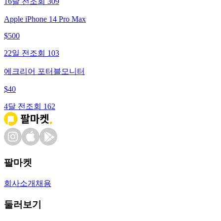
16달 전
조회
309
Apple iPhone 14 Pro Max
$
500
22일 전
조회
103
에크리어 포터블모니터
$
40
4달 전
조회
162
팔마켓
회사소개
채용
둘러보기