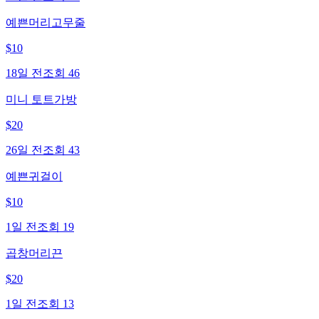
예쁜머리고무줄
$
10
18일 전
조회
46
미니 토트가방
$
20
26일 전
조회
43
예쁜귀걸이
$
10
1일 전
조회
19
곱창머리끈
$
20
1일 전
조회
13