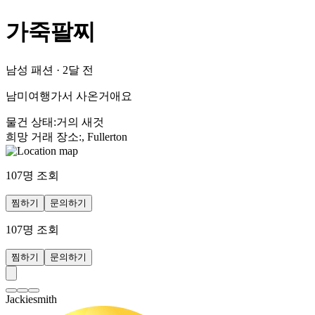
가죽팔찌
남성 패션
·
2달 전
남미여행가서 사온거애요
물건 상태
:
거의 새것
희망 거래 장소
:
, Fullerton
107
명 조회
찜하기
문의하기
107
명 조회
찜하기
문의하기
Jackiesmith