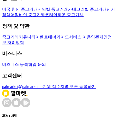
미국 한인 중고거래
지역별 중고거래
카테고리별 중고거래
인기
검색어
얼바인 중고거래
코리아타운 중고거래
정책 및 약관
중고거래
커뮤니티
이벤트
매너가이드
서비스 이용약관
개인정
보 처리방침
비즈니스
비즈니스 등록
협업 문의
고객센터
palmarket@palmarket.io
민원 접수
지역 오픈 등록하기
팔마켓