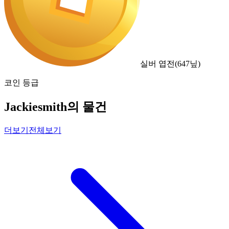
실버 엽전
(
647
닢)
코인 등급
Jackiesmith의 물건
더보기
전체보기