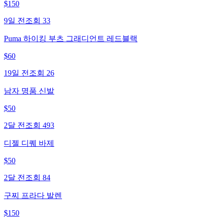
$
150
9일 전
조회
33
Puma 하이킹 부츠 그래디언트 레드블랙
$
60
19일 전
조회
26
남자 명품 신발
$
50
2달 전
조회
493
디젤 디퀘 바제
$
50
2달 전
조회
84
구찌 프라다 발렌
$
150