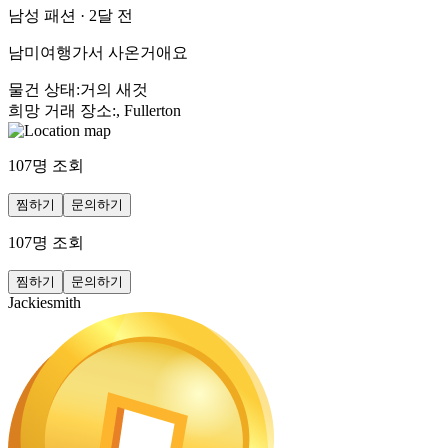
남성 패션
·
2달 전
남미여행가서 사온거애요
물건 상태
:
거의 새것
희망 거래 장소
:
, Fullerton
107
명 조회
찜하기
문의하기
107
명 조회
찜하기
문의하기
Jackiesmith