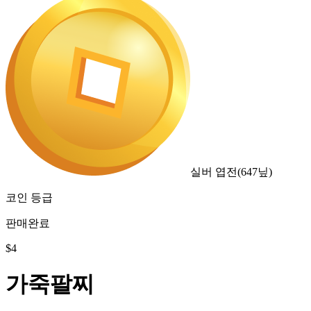
실버 엽전
(
647
닢)
코인 등급
판매완료
$
4
가죽팔찌