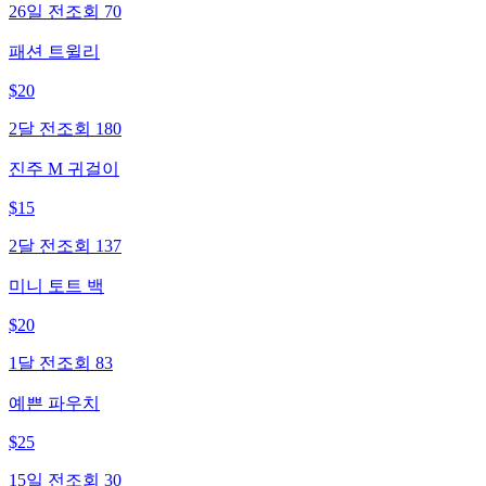
26일 전
조회
70
패션 트윌리
$
20
2달 전
조회
180
진주 M 귀걸이
$
15
2달 전
조회
137
미니 토트 백
$
20
1달 전
조회
83
예쁜 파우치
$
25
15일 전
조회
30