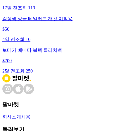
17일 전
조회
119
검정색 싱글 테일러드 재킷 미착용
$
50
4일 전
조회
16
보테가 베네타 블랙 클러치백
$
700
2달 전
조회
250
팔마켓
회사소개
채용
둘러보기