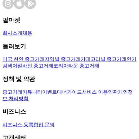
팔마켓
회사소개
채용
둘러보기
미국 한인 중고거래
지역별 중고거래
카테고리별 중고거래
인기
검색어
얼바인 중고거래
코리아타운 중고거래
정책 및 약관
중고거래
커뮤니티
이벤트
매너가이드
서비스 이용약관
개인정
보 처리방침
비즈니스
비즈니스 등록
협업 문의
고객센터