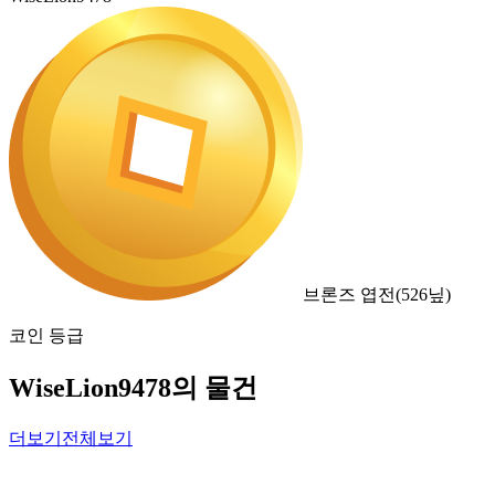
브론즈 엽전
(
526
닢)
코인 등급
WiseLion9478의 물건
더보기
전체보기