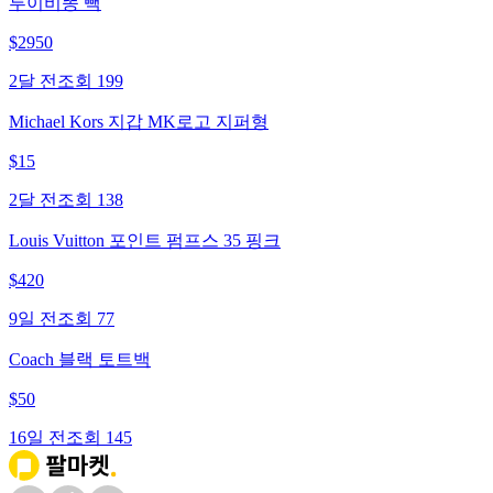
루이비똥 빽
$
2950
2달 전
조회
199
Michael Kors 지갑 MK로고 지퍼형
$
15
2달 전
조회
138
Louis Vuitton 포인트 펌프스 35 핑크
$
420
9일 전
조회
77
Coach 블랙 토트백
$
50
16일 전
조회
145