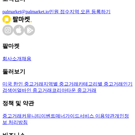
palmarket@palmarket.io
민원 접수
지역 오픈 등록하기
팔마켓
회사소개
채용
둘러보기
미국 한인 중고거래
지역별 중고거래
카테고리별 중고거래
인기
검색어
얼바인 중고거래
코리아타운 중고거래
정책 및 약관
중고거래
커뮤니티
이벤트
매너가이드
서비스 이용약관
개인정
보 처리방침