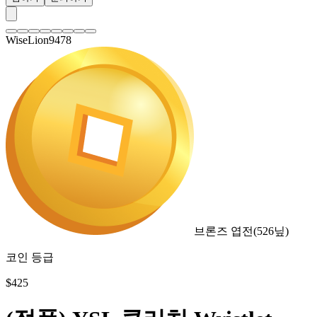
WiseLion9478
브론즈 엽전
(
526
닢)
코인 등급
$
425