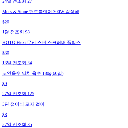
24일 전
조회
27
Moss & Stone 핸드블렌더 300W 검정색
$
20
1달 전
조회
98
HOTO Flexi 무선 스핀 스크러버 풀박스
$
30
13일 전
조회
34
코인육수 멸치 육수 180g(60입)
$
9
27일 전
조회
125
3단 접이식 모자 걸이
$
8
27일 전
조회
85