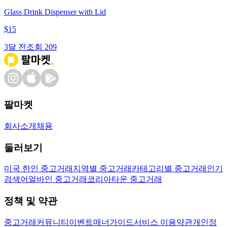
Glass Drink Dispenser with Lid
$
15
3달 전
조회
209
팔마켓
회사소개
채용
둘러보기
미국 한인 중고거래
지역별 중고거래
카테고리별 중고거래
인기
검색어
얼바인 중고거래
코리아타운 중고거래
정책 및 약관
중고거래
커뮤니티
이벤트
매너가이드
서비스 이용약관
개인정