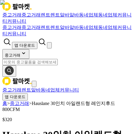
중고거래
중고거래
렌트
렌트
알바
알바
동네업체
동네업체
커뮤니
티
커뮤니티
중고거래
중고거래
렌트
렌트
알바
알바
동네업체
동네업체
커뮤니
티
커뮤니티
앱 다운로드
중고거래
중고거래
렌트
알바
동네업체
커뮤니티
앱 다운로드
홈
>
중고거래
>
Hauslane 30인치 아일랜드형 레인지후드
800CFM
$
320