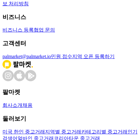
보 처리방침
비즈니스
비즈니스 등록
협업 문의
고객센터
palmarket@palmarket.io
민원 접수
지역 오픈 등록하기
팔마켓
회사소개
채용
둘러보기
미국 한인 중고거래
지역별 중고거래
카테고리별 중고거래
인기
검색어
얼바인 중고거래
코리아타운 중고거래