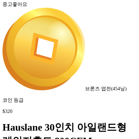
중고좋아요
브론즈 엽전
(
454
닢)
코인 등급
$
320
Hauslane 30인치 아일랜드형