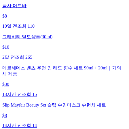
괄사 머드바
$
8
10일 전
조회
110
그래비티 탈모샴푸(30ml)
$
10
2달 전
조회
265
메르세데스 벤츠 우먼 인 레드 향수 세트 90ml + 20ml｜거의
새 제품
$
30
13시간 전
조회
15
Slip Mayfair Beauty Set 슬립 수면마스크 슈런치 세트
$
8
14시간 전
조회
14