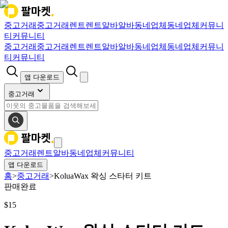
중고거래
중고거래
렌트
렌트
알바
알바
동네업체
동네업체
커뮤니
티
커뮤니티
중고거래
중고거래
렌트
렌트
알바
알바
동네업체
동네업체
커뮤니
티
커뮤니티
앱 다운로드
중고거래
중고거래
렌트
알바
동네업체
커뮤니티
앱 다운로드
홈
>
중고거래
>
KoluaWax 왁싱 스타터 키트
판매완료
$
15