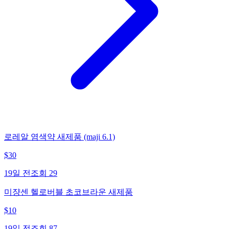
로레알 염색약 새제품 (maji 6.1)
$
30
19일 전
조회
29
미쟝센 헬로버블 초코브라운 새제품
$
10
19일 전
조회
87