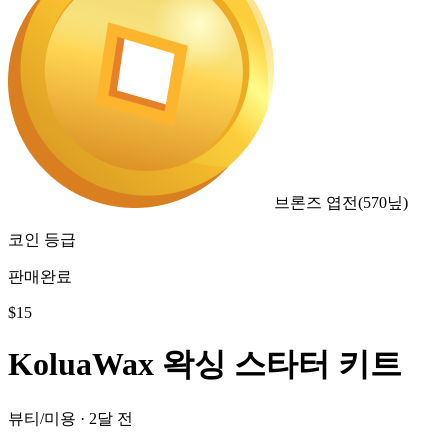
브론즈 엽전
(
570
닢)
코인 등급
판매완료
$
15
KoluaWax 왁싱 스타터 키트
뷰티/미용
·
2달 전