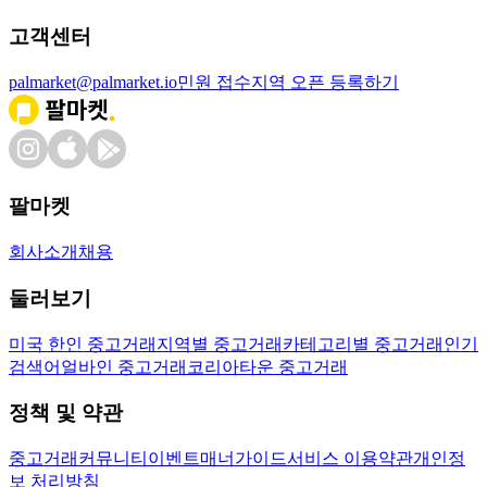
고객센터
palmarket@palmarket.io
민원 접수
지역 오픈 등록하기
팔마켓
회사소개
채용
둘러보기
미국 한인 중고거래
지역별 중고거래
카테고리별 중고거래
인기
검색어
얼바인 중고거래
코리아타운 중고거래
정책 및 약관
중고거래
커뮤니티
이벤트
매너가이드
서비스 이용약관
개인정
보 처리방침