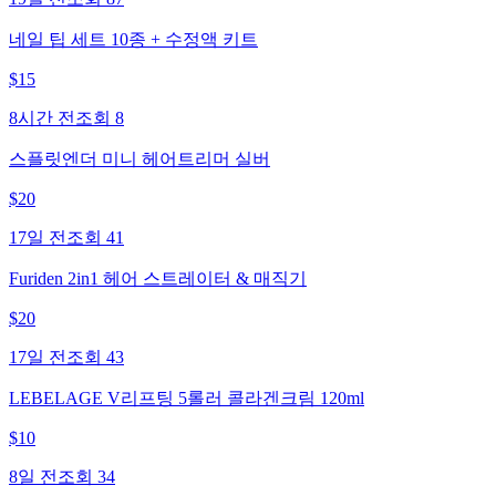
네일 팁 세트 10종 + 수정액 키트
$
15
8시간 전
조회
8
스플릿엔더 미니 헤어트리머 실버
$
20
17일 전
조회
41
Furiden 2in1 헤어 스트레이터 & 매직기
$
20
17일 전
조회
43
LEBELAGE V리프팅 5롤러 콜라겐크림 120ml
$
10
8일 전
조회
34