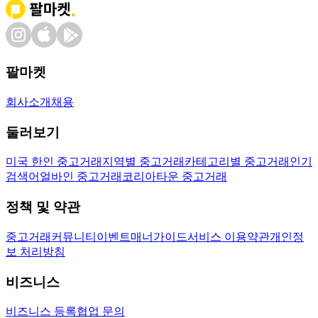
팔마켓
회사소개
채용
둘러보기
미국 한인 중고거래
지역별 중고거래
카테고리별 중고거래
인기
검색어
얼바인 중고거래
코리아타운 중고거래
정책 및 약관
중고거래
커뮤니티
이벤트
매너가이드
서비스 이용약관
개인정
보 처리방침
비즈니스
비즈니스 등록
협업 문의