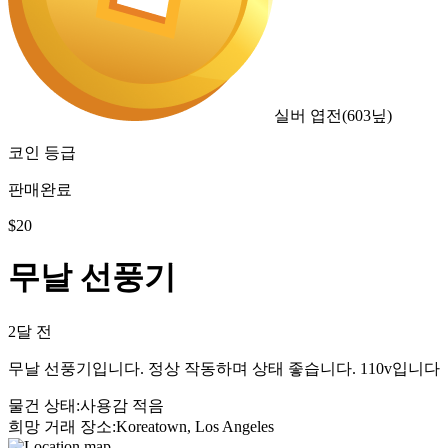
실버 엽전
(
603
닢)
코인 등급
판매완료
$
20
무날 선풍기
2달 전
무날 선풍기입니다. 정상 작동하며 상태 좋습니다. 110v입니다
물건 상태
:
사용감 적음
희망 거래 장소
:
Koreatown, Los Angeles