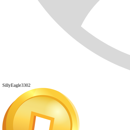
SillyEagle3302