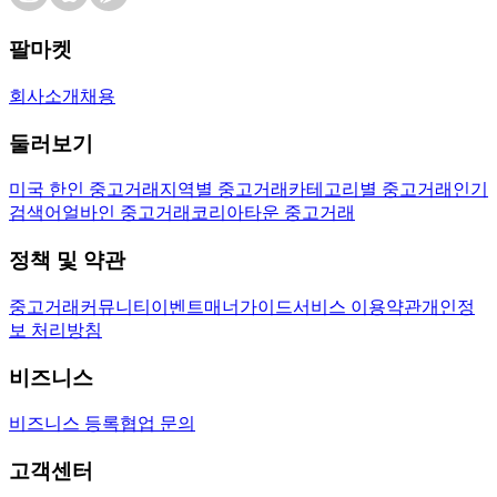
팔마켓
회사소개
채용
둘러보기
미국 한인 중고거래
지역별 중고거래
카테고리별 중고거래
인기
검색어
얼바인 중고거래
코리아타운 중고거래
정책 및 약관
중고거래
커뮤니티
이벤트
매너가이드
서비스 이용약관
개인정
보 처리방침
비즈니스
비즈니스 등록
협업 문의
고객센터