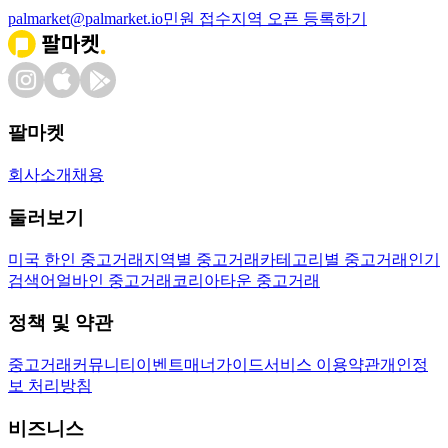
palmarket@palmarket.io
민원 접수
지역 오픈 등록하기
팔마켓
회사소개
채용
둘러보기
미국 한인 중고거래
지역별 중고거래
카테고리별 중고거래
인기
검색어
얼바인 중고거래
코리아타운 중고거래
정책 및 약관
중고거래
커뮤니티
이벤트
매너가이드
서비스 이용약관
개인정
보 처리방침
비즈니스