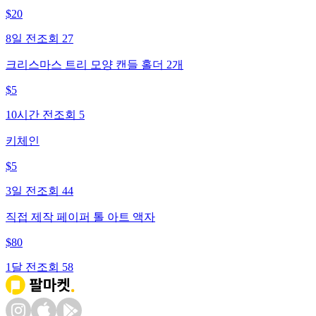
$
20
8일 전
조회
27
크리스마스 트리 모양 캔들 홀더 2개
$
5
10시간 전
조회
5
키체인
$
5
3일 전
조회
44
직접 제작 페이퍼 톨 아트 액자
$
80
1달 전
조회
58