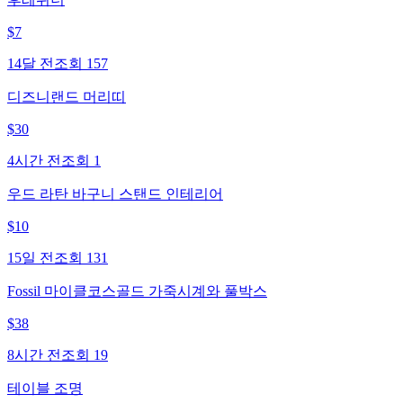
$
7
14달 전
조회
157
디즈니랜드 머리띠
$
30
4시간 전
조회
1
우드 라탄 바구니 스탠드 인테리어
$
10
15일 전
조회
131
Fossil 마이클코스골드 가죽시계와 풀박스
$
38
8시간 전
조회
19
테이블 조명