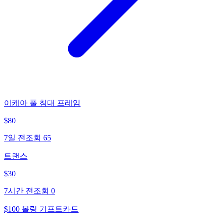
이케아 풀 침대 프레임
$
80
7일 전
조회
65
트랜스
$
30
7시간 전
조회
0
$100 볼링 기프트카드