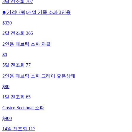
3달 전
조회
707
■(가격내림)캐멀 가죽 소파 3인용
$
330
2달 전
조회
365
2인용 패브릭 소파 차콜
$
0
5일 전
조회
77
2인용 패브릭 소파 그레이 좋은상태
$
80
1일 전
조회
65
Costco Sectional 소파
$
900
14일 전
조회
117