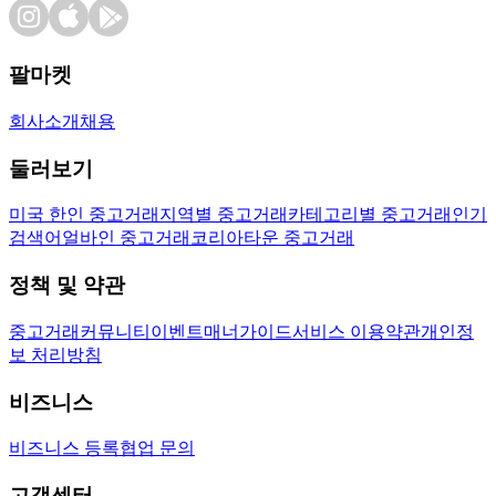
팔마켓
회사소개
채용
둘러보기
미국 한인 중고거래
지역별 중고거래
카테고리별 중고거래
인기
검색어
얼바인 중고거래
코리아타운 중고거래
정책 및 약관
중고거래
커뮤니티
이벤트
매너가이드
서비스 이용약관
개인정
보 처리방침
비즈니스
비즈니스 등록
협업 문의
고객센터