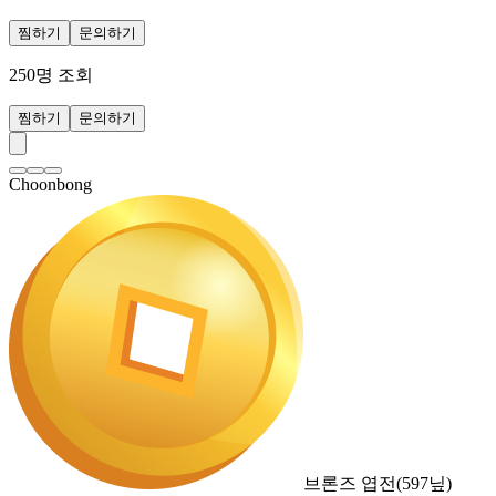
찜하기
문의하기
250
명 조회
찜하기
문의하기
Choonbong
브론즈 엽전
(
597
닢)