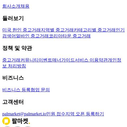
회사소개
채용
둘러보기
미국 한인 중고거래
지역별 중고거래
카테고리별 중고거래
인기
검색어
얼바인 중고거래
코리아타운 중고거래
정책 및 약관
중고거래
커뮤니티
이벤트
매너가이드
서비스 이용약관
개인정
보 처리방침
비즈니스
비즈니스 등록
협업 문의
고객센터
palmarket@palmarket.io
민원 접수
지역 오픈 등록하기