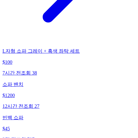
L자형 소파 그레이 + 흑색 좌탁 세트
$
100
7시간 전
조회
38
소파 밴치
$
1200
12시간 전
조회
27
빈백 쇼파
$
45