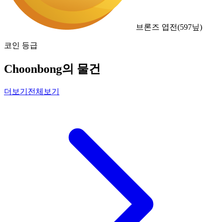
브론즈 엽전
(
597
닢)
코인 등급
Choonbong의 물건
더보기
전체보기