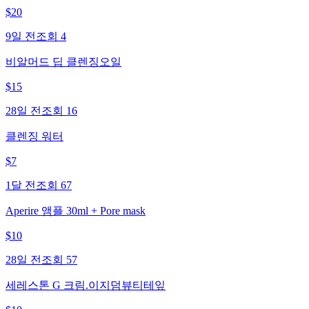
$
20
9일 전
조회
4
비알머드 딥 클렌징오일
$
15
28일 전
조회
16
클렌징 워터
$
7
1달 전
조회
67
Aperire 앰플 30ml + Pore mask
$
10
28일 전
조회
57
세레스톤 G 크림.이지덤뷰티테잎