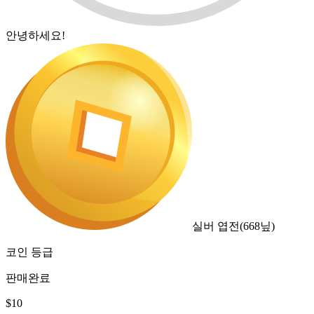
안녕하세요!
실버 엽전
(
668
닢)
코인 등급
판매완료
$
10