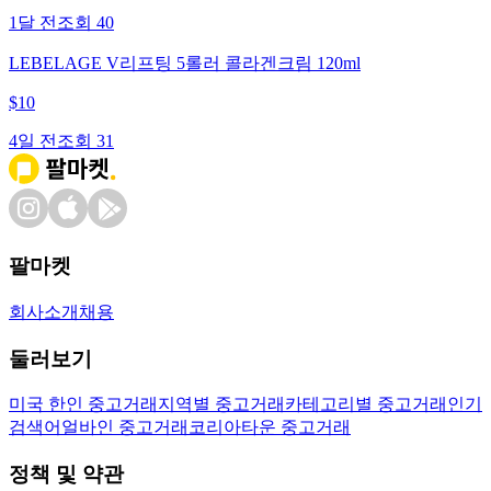
1달 전
조회
40
LEBELAGE V리프팅 5롤러 콜라겐크림 120ml
$
10
4일 전
조회
31
팔마켓
회사소개
채용
둘러보기
미국 한인 중고거래
지역별 중고거래
카테고리별 중고거래
인기
검색어
얼바인 중고거래
코리아타운 중고거래
정책 및 약관