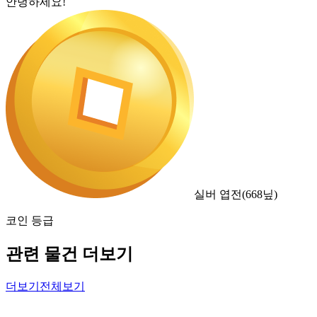
안녕하세요!
실버 엽전
(
668
닢)
코인 등급
관련 물건 더보기
더보기
전체보기