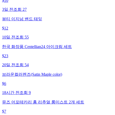
$
10
3일 전
조회
27
뷰티 이지넘 밴드 태잎
$
12
10일 전
조회
55
한국 화장품 Centellian24 아이크림 세트
$
23
20일 전
조회
54
브라운컬러렌즈(Satin Maple color)
$
6
18시간 전
조회
9
뮤즈 어포테카리 홈 리추얼 룸미스트 2개 세트
$
7