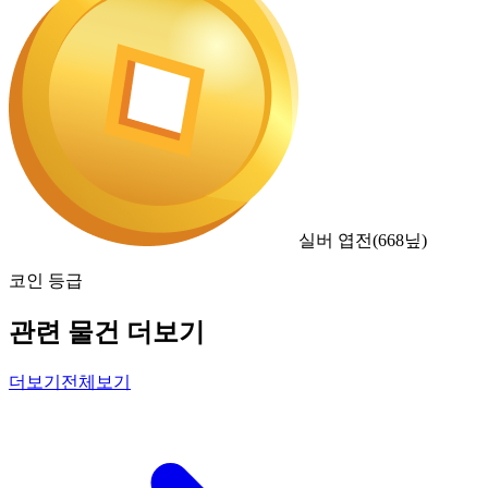
실버 엽전
(
668
닢)
코인 등급
관련 물건 더보기
더보기
전체보기