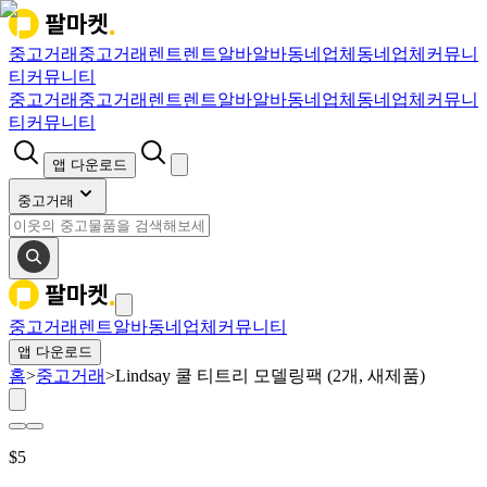
중고거래
중고거래
렌트
렌트
알바
알바
동네업체
동네업체
커뮤니
티
커뮤니티
중고거래
중고거래
렌트
렌트
알바
알바
동네업체
동네업체
커뮤니
티
커뮤니티
앱 다운로드
중고거래
중고거래
렌트
알바
동네업체
커뮤니티
앱 다운로드
홈
>
중고거래
>
Lindsay 쿨 티트리 모델링팩 (2개, 새제품)
$
5