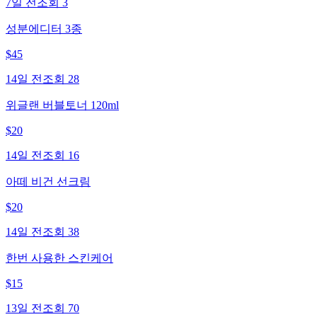
7일 전
조회
3
성분에디터 3종
$
45
14일 전
조회
28
위글랜 버블토너 120ml
$
20
14일 전
조회
16
아떼 비건 선크림
$
20
14일 전
조회
38
한번 사용한 스킨케어
$
15
13일 전
조회
70