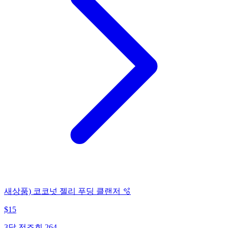
새상품) 코코넛 젤리 푸딩 클랜저 🫧
$
15
3달 전
조회
264