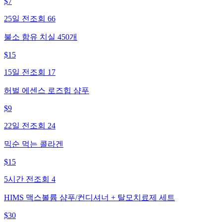
$
7
25일 전
조회
66
불소 함유 치실 450개
$
15
15일 전
조회
17
허벌 에센스 로즈힙 샴푸
$
9
22일 전
조회
24
믹순 먹는 콜라겐
$
15
5시간 전
조회
4
HIMS 맥스볼륨 샴푸/컨디셔너 + 탈모치료제 세트
$
30