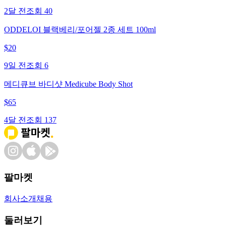
2달 전
조회
40
ODDELOI 블랙베리/포어젤 2종 세트 100ml
$
20
9일 전
조회
6
메디큐브 바디샷 Medicube Body Shot
$
65
4달 전
조회
137
팔마켓
회사소개
채용
둘러보기