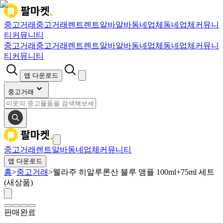
중고거래
중고거래
렌트
렌트
알바
알바
동네업체
동네업체
커뮤니
티
커뮤니티
중고거래
중고거래
렌트
렌트
알바
알바
동네업체
동네업체
커뮤니
티
커뮤니티
앱 다운로드
중고거래
중고거래
렌트
알바
동네업체
커뮤니티
앱 다운로드
홈
>
중고거래
>
웰라주 히알루론산 블루 앰플 100ml+75ml 세트
(새상품)
판매완료