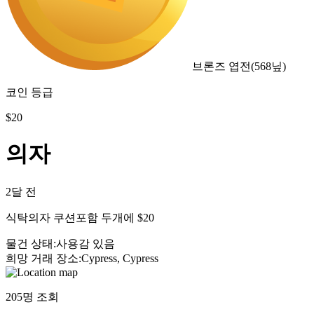
브론즈 엽전
(
568
닢)
코인 등급
$
20
의자
2달 전
식탁의자 쿠션포함 두개에 $20
물건 상태
:
사용감 있음
희망 거래 장소
:
Cypress, Cypress
205
명 조회