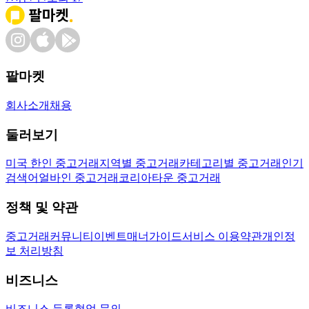
팔마켓
회사소개
채용
둘러보기
미국 한인 중고거래
지역별 중고거래
카테고리별 중고거래
인기
검색어
얼바인 중고거래
코리아타운 중고거래
정책 및 약관
중고거래
커뮤니티
이벤트
매너가이드
서비스 이용약관
개인정
보 처리방침
비즈니스
비즈니스 등록
협업 문의