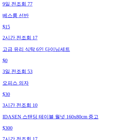
9일 전
조회
77
베스룸 선반
$
15
2시간 전
조회
17
고급 유리 식탁 6인 다이닝세트
$
0
3일 전
조회
53
오피스 의자
$
30
3시간 전
조회
10
IDASEN 스탠딩 테이블 월넛 160x80cm 중고
$
300
7시간 전
조회
17