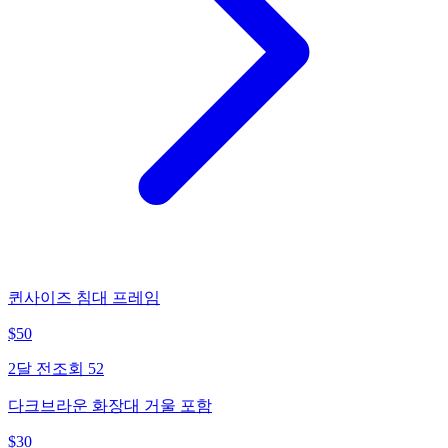
퀸사이즈 침대 프레임
$
50
2달 전
조회
52
다크브라운 화장대 거울 포함
$
30