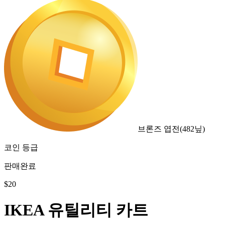
브론즈 엽전
(
482
닢)
코인 등급
판매완료
$
20
IKEA 유틸리티 카트