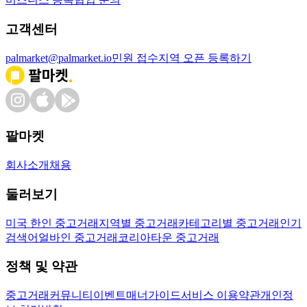
고객센터
palmarket@palmarket.io
민원 접수
지역 오픈 등록하기
팔마켓
회사소개
채용
둘러보기
미국 한인 중고거래
지역별 중고거래
카테고리별 중고거래
인기
검색어
얼바인 중고거래
코리아타운 중고거래
정책 및 약관
중고거래
커뮤니티
이벤트
매너가이드
서비스 이용약관
개인정