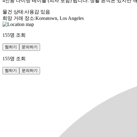
4인용 다이닝 테이블 (의자 포함) 팝니다. 생활 흔적은 있지만 
물건 상태
:
사용감 있음
희망 거래 장소
:
Koreatown, Los Angeles
155
명 조회
찜하기
문의하기
155
명 조회
찜하기
문의하기