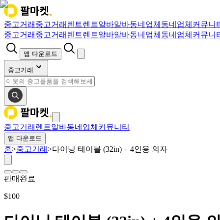
중고거래
중고거래
렌트
렌트
알바
알바
동네업체
동네업체
커뮤니
중고거래
중고거래
렌트
렌트
알바
알바
동네업체
동네업체
커뮤니
앱 다운로드
중고거래
중고거래
렌트
알바
동네업체
커뮤니티
앱 다운로드
홈
>
중고거래
>
다이닝 테이블 (32in) + 4인용 의자
판매완료
$
100