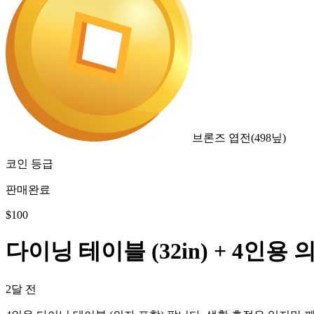
브론즈 엽전
(
498
닢)
코인 등급
판매완료
$
100
다이닝 테이블 (32in) + 4인용 
2달 전