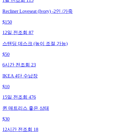
1달 전
조회
115
Recliner Loveseat (Ivory) -2인 /가죽
$
150
12일 전
조회
87
스탠딩 데스크 (높이 조절 가능)
$
50
6시간 전
조회
23
IKEA 4단 수납장
$
10
15일 전
조회
476
퀸 매트리스 좋은 상태
$
30
12시간 전
조회
18