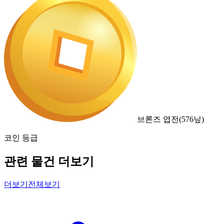
브론즈 엽전
(
576
닢)
코인 등급
관련 물건 더보기
더보기
전체보기