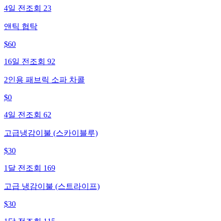
4일 전
조회
23
앤틱 협탁
$
60
16일 전
조회
92
2인용 패브릭 소파 차콜
$
0
4일 전
조회
62
고급냉감이불 (스카이블루)
$
30
1달 전
조회
169
고급 냉감이불 (스트라이프)
$
30