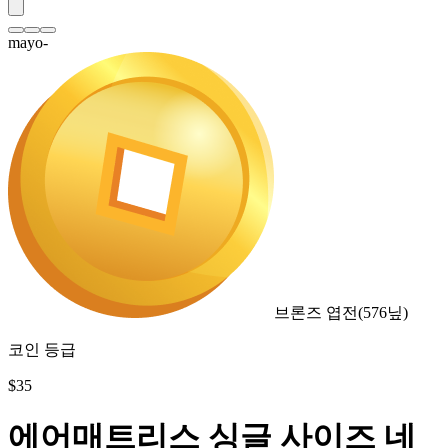
mayo-
브론즈 엽전
(
576
닢)
코인 등급
$
35
에어매트리스 싱글 사이즈 네