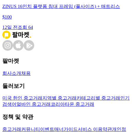
ZINUS 16인치 플랫폼 침대 프레임 (풀사이즈) + 매트리스
$
100
12일 전
조회
64
팔마켓
회사소개
채용
둘러보기
미국 한인 중고거래
지역별 중고거래
카테고리별 중고거래
인기
검색어
얼바인 중고거래
코리아타운 중고거래
정책 및 약관
중고거래
커뮤니티
이벤트
매너가이드
서비스 이용약관
개인정