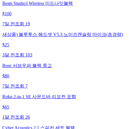
Beats Studio3 Wireless 미드나잇블랙
$
100
7일 전
조회
19
새상품) 블루투스 헤드셋 V5.3 노이즈캔슬링 마이크(초경량)
$
25
3달 전
조회
103
Bose 서브우퍼 블랙 중고
$
80
7일 전
조회
7
Roku 2-in-1 SE 사운드바 리모컨 포함
$
65
1달 전
조회
26
Cyber Acoustics 2.1 스피커 세트 블랙