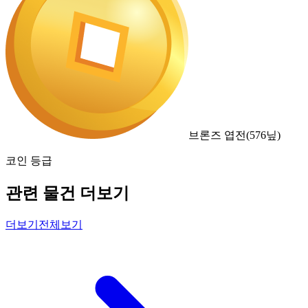
브론즈 엽전
(
576
닢)
코인 등급
관련 물건 더보기
더보기
전체보기