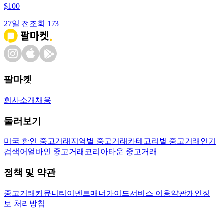
$
100
27일 전
조회
173
팔마켓
회사소개
채용
둘러보기
미국 한인 중고거래
지역별 중고거래
카테고리별 중고거래
인기
검색어
얼바인 중고거래
코리아타운 중고거래
정책 및 약관
중고거래
커뮤니티
이벤트
매너가이드
서비스 이용약관
개인정
보 처리방침