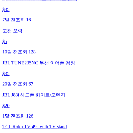
$
35
7일 전
조회
16
고전 오락...
$
5
10달 전
조회
128
JBL TUNE235NC 무선 이어폰 검정
$
35
20일 전
조회
67
JBL J88i 헤드폰 화이트/오렌지
$
20
1달 전
조회
126
TCL Roku TV 49" with TV stand