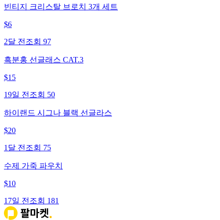
빈티지 크리스탈 브로치 3개 세트
$
6
2달 전
조회
97
흑분홍 선글래스 CAT.3
$
15
19일 전
조회
50
하이랜드 시그나 블랙 선글라스
$
20
1달 전
조회
75
수제 가죽 파우치
$
10
17일 전
조회
181