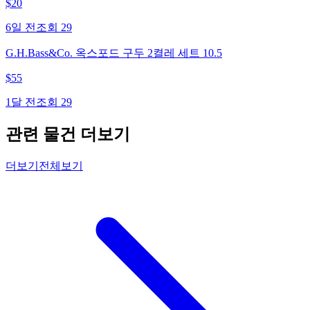
$
20
6일 전
조회
29
G.H.Bass&Co. 옥스포드 구두 2켤레 세트 10.5
$
55
1달 전
조회
29
관련 물건 더보기
더보기
전체보기