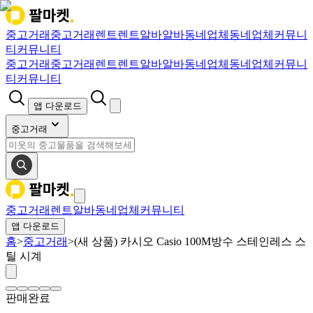
중고거래
중고거래
렌트
렌트
알바
알바
동네업체
동네업체
커뮤니
티
커뮤니티
중고거래
중고거래
렌트
렌트
알바
알바
동네업체
동네업체
커뮤니
티
커뮤니티
앱 다운로드
중고거래
중고거래
렌트
알바
동네업체
커뮤니티
앱 다운로드
홈
>
중고거래
>
(새 상품) 카시오 Casio 100M방수 스테인레스 스
틸 시계
판매완료