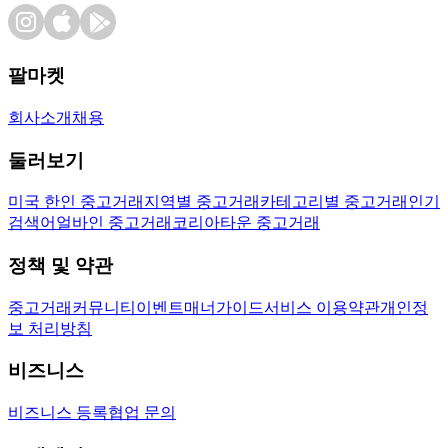
팔마켓
회사소개
채용
둘러보기
미국 한인 중고거래
지역별 중고거래
카테고리별 중고거래
인기
검색어
얼바인 중고거래
코리아타운 중고거래
정책 및 약관
중고거래
커뮤니티
이벤트
매너가이드
서비스 이용약관
개인정
보 처리방침
비즈니스
비즈니스 등록
협업 문의