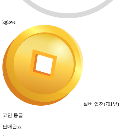
kglove
실버 엽전
(
701
닢)
코인 등급
판매완료