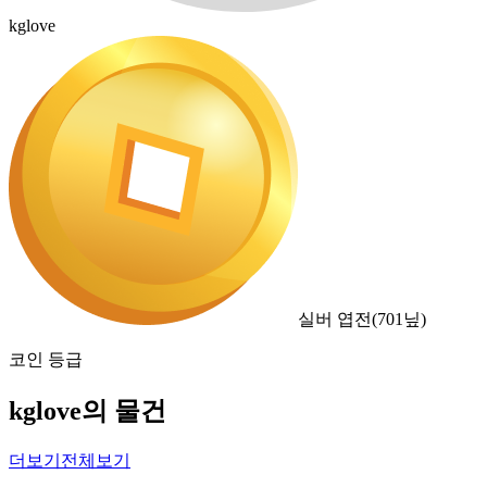
kglove
실버 엽전
(
701
닢)
코인 등급
kglove의 물건
더보기
전체보기