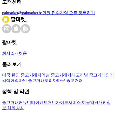
고객센터
palmarket@palmarket.io
민원 접수
지역 오픈 등록하기
팔마켓
회사소개
채용
둘러보기
미국 한인 중고거래
지역별 중고거래
카테고리별 중고거래
인기
검색어
얼바인 중고거래
코리아타운 중고거래
정책 및 약관
중고거래
커뮤니티
이벤트
매너가이드
서비스 이용약관
개인정
보 처리방침