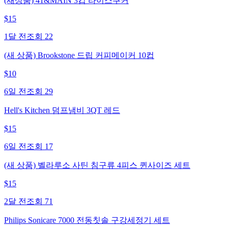
(새상품) 41&MAIN 3컵 라이스쿠커
$
15
1달 전
조회
22
(새 상품) Brookstone 드립 커피메이커 10컵
$
10
6일 전
조회
29
Hell's Kitchen 덤프냄비 3QT 레드
$
15
6일 전
조회
17
(새 상품) 벨라루소 사틴 침구류 4피스 퀸사이즈 세트
$
15
2달 전
조회
71
Philips Sonicare 7000 전동칫솔 구강세정기 세트