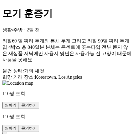
모기 훈증기
생활/주방
·
2달 전
리필60 일 짜리 두개와 본체 두개 그리고 리필 90일 짜리 두개
입 4박스 총 840일분 본체는 콘센트에 꽂는타입 전부 뜯지 않
은 새상품 저녁에만 사용시 몇년은 사용가능 전 고양이 때문에
사용을 못해요
물건 상태
:
거의 새것
희망 거래 장소
:
Koreatown, Los Angeles
110
명 조회
찜하기
문의하기
110
명 조회
찜하기
문의하기