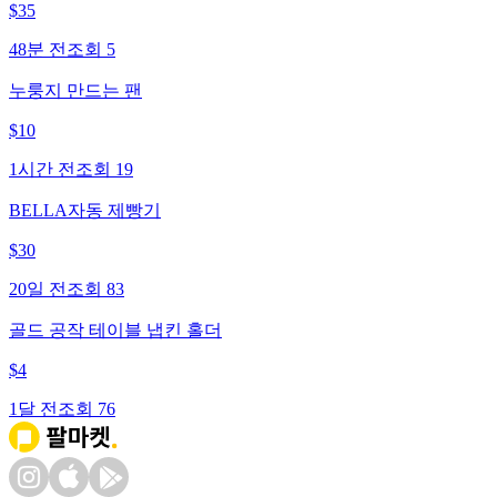
$
35
48분 전
조회
5
누룽지 만드는 팬
$
10
1시간 전
조회
19
BELLA자동 제빵기
$
30
20일 전
조회
83
골드 공작 테이블 냅킨 홀더
$
4
1달 전
조회
76