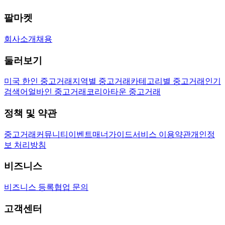
팔마켓
회사소개
채용
둘러보기
미국 한인 중고거래
지역별 중고거래
카테고리별 중고거래
인기
검색어
얼바인 중고거래
코리아타운 중고거래
정책 및 약관
중고거래
커뮤니티
이벤트
매너가이드
서비스 이용약관
개인정
보 처리방침
비즈니스
비즈니스 등록
협업 문의
고객센터