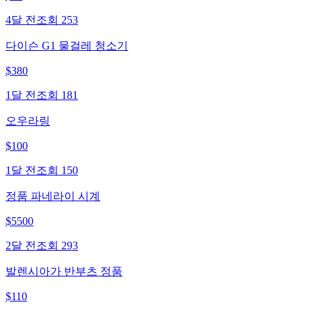
4달 전
조회
253
다이슨 G1 물걸레 청소기
$
380
1달 전
조회
181
오우라링
$
100
1달 전
조회
150
정품 파네라이 시계
$
5500
2달 전
조회
293
발렌시아가 반부츠 정품
$
110