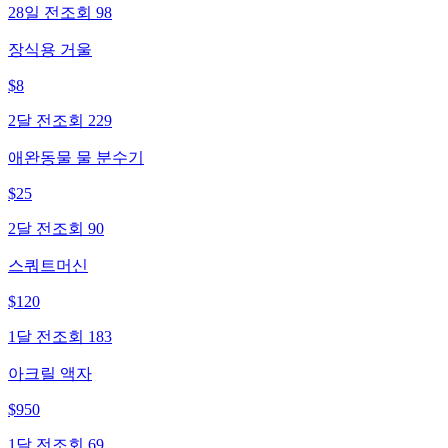
28일 전
조회
98
장식용 거울
$
8
2달 전
조회
229
애완동물 물 분수기
$
25
2달 전
조회
90
스쿼트머신
$
120
1달 전
조회
183
아크릴 액자
$
950
1달 전
조회
69