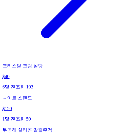
크리스탈 크림.설탕
$
40
6달 전
조회
193
나이트 스탠드
$
150
1달 전
조회
59
무공해 실리콘 알뜰주걱