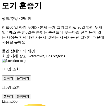
모기 훈증기
생활/주방
·
2달 전
리필60 일 짜리 두개와 본체 두개 그리고 리필 90일 짜리 두개
입 4박스 총 840일분 본체는 콘센트에 꽂는타입 전부 뜯지 않
은 새상품 저녁에만 사용시 몇년은 사용가능 전 고양이 때문에
사용을 못해요
물건 상태
:
거의 새것
희망 거래 장소
:
Koreatown, Los Angeles
110
명 조회
찜하기
문의하기
110
명 조회
찜하기
문의하기
kimms500