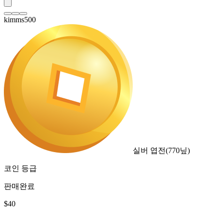
kimms500
실버 엽전
(
770
닢)
코인 등급
판매완료
$
40