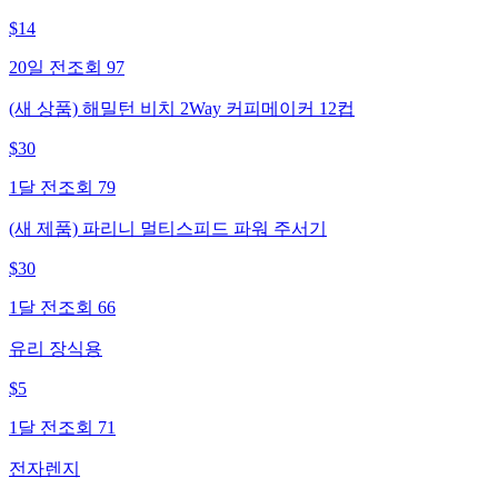
$
14
20일 전
조회
97
(새 상품) 해밀턴 비치 2Way 커피메이커 12컵
$
30
1달 전
조회
79
(새 제품) 파리니 멀티스피드 파워 주서기
$
30
1달 전
조회
66
유리 장식용
$
5
1달 전
조회
71
전자렌지