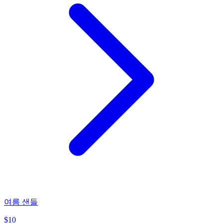
여름 샌들
$
10