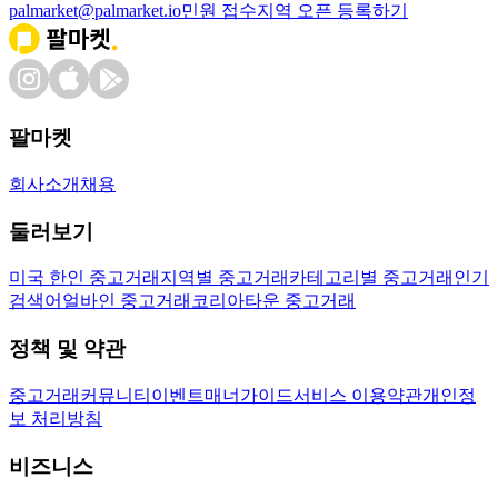
palmarket@palmarket.io
민원 접수
지역 오픈 등록하기
팔마켓
회사소개
채용
둘러보기
미국 한인 중고거래
지역별 중고거래
카테고리별 중고거래
인기
검색어
얼바인 중고거래
코리아타운 중고거래
정책 및 약관
중고거래
커뮤니티
이벤트
매너가이드
서비스 이용약관
개인정
보 처리방침
비즈니스