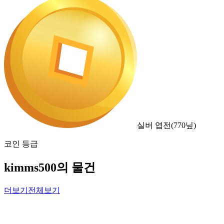
실버 엽전
(
770
닢)
코인 등급
kimms500의 물건
더보기
전체보기