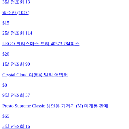
3일 전
조회
13
맥주잔 (10개)
$
15
2달 전
조회
114
LEGO 크리스마스 트리 40573 784피스
$
20
1달 전
조회
90
Crystal Cloud 여행용 멀티 어댑터
$
8
9일 전
조회
37
Presto Supreme Classic 성인용 기저귀 (M) 미개봉 판매
$
65
3일 전
조회
16