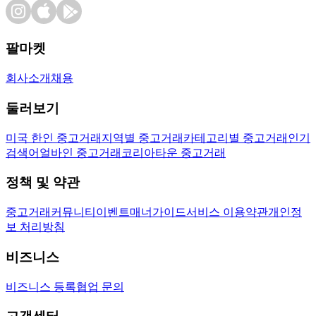
팔마켓
회사소개
채용
둘러보기
미국 한인 중고거래
지역별 중고거래
카테고리별 중고거래
인기
검색어
얼바인 중고거래
코리아타운 중고거래
정책 및 약관
중고거래
커뮤니티
이벤트
매너가이드
서비스 이용약관
개인정
보 처리방침
비즈니스
비즈니스 등록
협업 문의