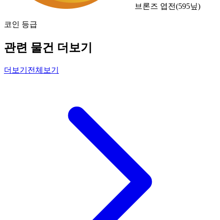
브론즈 엽전
(
595
닢)
코인 등급
관련 물건 더보기
더보기
전체보기