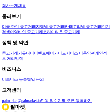
회사소개
채용
둘러보기
미국 한인 중고거래
지역별 중고거래
카테고리별 중고거래
인기
검색어
얼바인 중고거래
코리아타운 중고거래
정책 및 약관
중고거래
커뮤니티
이벤트
매너가이드
서비스 이용약관
개인정
보 처리방침
비즈니스
비즈니스 등록
협업 문의
고객센터
palmarket@palmarket.io
민원 접수
지역 오픈 등록하기