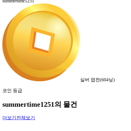
summertime1251
실버 엽전
(
604
닢)
코인 등급
summertime1251의 물건
더보기
전체보기