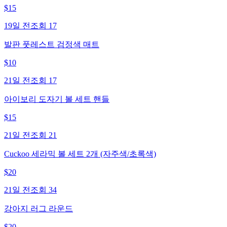
$
15
19일 전
조회
17
발판 풋레스트 검정색 매트
$
10
21일 전
조회
17
아이보리 도자기 볼 세트 핸들
$
15
21일 전
조회
21
Cuckoo 세라믹 볼 세트 2개 (자주색/초록색)
$
20
21일 전
조회
34
강아지 러그 라운드
$
20