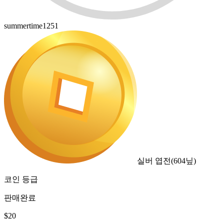
summertime1251
실버 엽전
(
604
닢)
코인 등급
판매완료
$
20