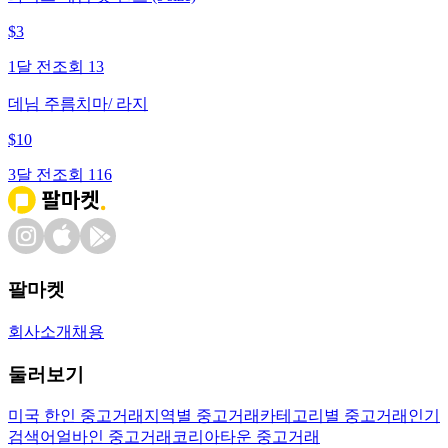
$
3
1달 전
조회
13
데님 주름치마/ 라지
$
10
3달 전
조회
116
팔마켓
회사소개
채용
둘러보기
미국 한인 중고거래
지역별 중고거래
카테고리별 중고거래
인기
검색어
얼바인 중고거래
코리아타운 중고거래