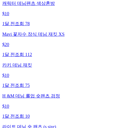
캐릭터 데님팬츠 색상혼방
$
10
1달 전
조회
78
Mavi 꽃자수 장식 데님 재킷 XS
$
20
1달 전
조회
112
카키 데님 재킷
$
10
1달 전
조회
75
H &M 데님 롤업 숏팬츠 검정
$
10
1달 전
조회
10
라이트 데님 숏 팬츠 (s size)