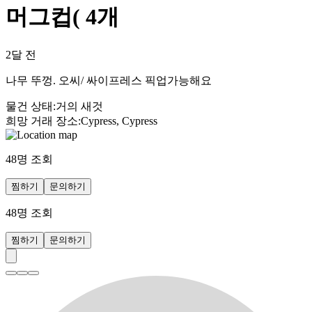
머그컵( 4개
2달 전
나무 뚜껑. 오씨/ 싸이프레스 픽업가능해요
물건 상태
:
거의 새것
희망 거래 장소
:
Cypress, Cypress
48
명 조회
찜하기
문의하기
48
명 조회
찜하기
문의하기