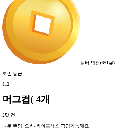
실버 엽전
(
651
닢)
코인 등급
$
12
머그컵( 4개
2달 전
나무 뚜껑. 오씨/ 싸이프레스 픽업가능해요