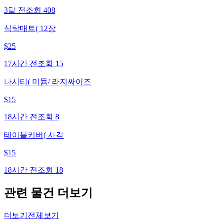
3달 전
조회
408
식탁매트( 12장
$
25
17시간 전
조회
15
나시티( 미듐/ 라지싸이즈
$
15
18시간 전
조회
8
테이블커버( 사각
$
15
18시간 전
조회
18
관련 물건 더보기
더보기
전체보기