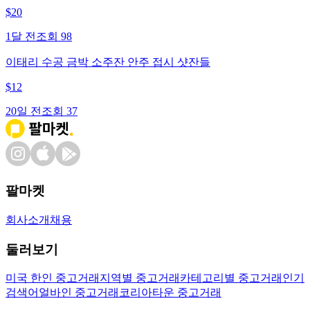
$
20
1달 전
조회
98
이태리 수공 금박 소주잔 안주 접시 샷잔들
$
12
20일 전
조회
37
팔마켓
회사소개
채용
둘러보기
미국 한인 중고거래
지역별 중고거래
카테고리별 중고거래
인기
검색어
얼바인 중고거래
코리아타운 중고거래