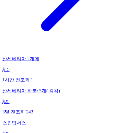
산세베리아 2개에
$
15
1시간 전
조회
1
산세베리아 화분/ 5개( 각각)
$
25
3달 전
조회
243
스킨답서스