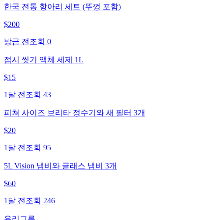
한국 전통 항아리 세트 (뚜껑 포함)
$
200
방금 전
조회
0
접시 씻기 액체 세제 1L
$
15
1달 전
조회
43
피쳐 사이즈 브리타 정수기와 새 필터 3개
$
20
1달 전
조회
95
5L Vision 냄비와 글래스 냄비 3개
$
60
1달 전
조회
246
유리그릇