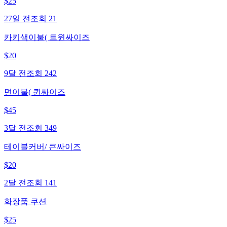
$
25
27일 전
조회
21
카키색이불( 트윈싸이즈
$
20
9달 전
조회
242
면이불( 퀸싸이즈
$
45
3달 전
조회
349
테이블커버/ 큰싸이즈
$
20
2달 전
조회
141
화장품 쿠션
$
25