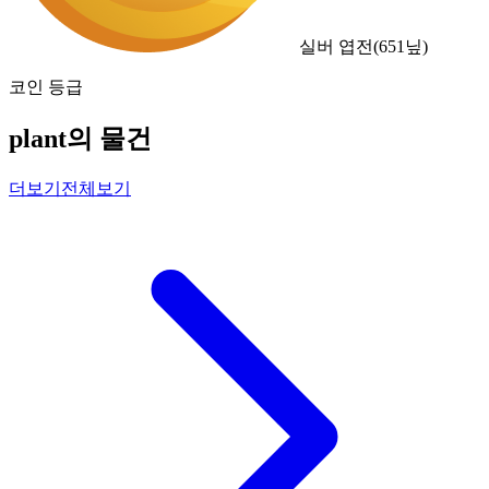
실버 엽전
(
651
닢)
코인 등급
plant의 물건
더보기
전체보기