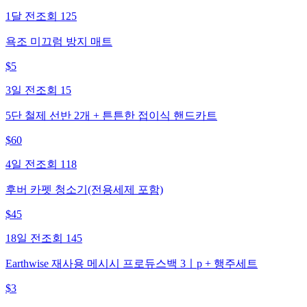
1달 전
조회
125
욕조 미끄럼 방지 매트
$
5
3일 전
조회
15
5단 철제 선반 2개 + 튼튼한 접이식 핸드카트
$
60
4일 전
조회
118
후버 카펫 청소기(전용세제 포함)
$
45
18일 전
조회
145
Earthwise 재사용 메시시 프로듀스백 3ㅣp + 행주세트
$
3