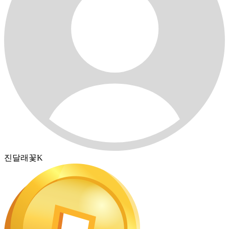
진달래꽃K