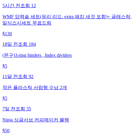
5시간 전
조회
12
WMF 압력솥 세트(유리 리드. extra 패킹 새것 포함)+ 글래스락,
일식스시세트 무료드림
$
130
18일 전
조회
184
(문구)3-ring binders , Index dividers
$
5
11달 전
조회
92
작은 플라스틱 서랍형 수납 2개
$
5
7일 전
조회
35
Ninja 싱글서브 커피메이커 블랙
$
50