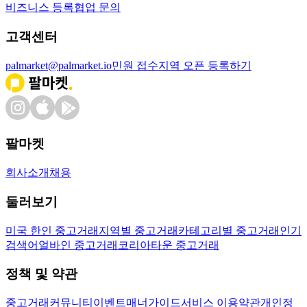
비즈니스 등록
협업 문의
고객센터
palmarket@palmarket.io
민원 접수
지역 오픈 등록하기
팔마켓
회사소개
채용
둘러보기
미국 한인 중고거래
지역별 중고거래
카테고리별 중고거래
인기
검색어
얼바인 중고거래
코리아타운 중고거래
정책 및 약관
중고거래
커뮤니티
이벤트
매너가이드
서비스 이용약관
개인정