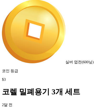
실버 엽전
(
600
닢)
코인 등급
$
3
코렐 밀폐용기 3개 세트
2달 전