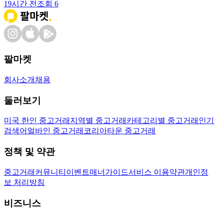
19시간 전
조회
6
팔마켓
회사소개
채용
둘러보기
미국 한인 중고거래
지역별 중고거래
카테고리별 중고거래
인기
검색어
얼바인 중고거래
코리아타운 중고거래
정책 및 약관
중고거래
커뮤니티
이벤트
매너가이드
서비스 이용약관
개인정
보 처리방침
비즈니스