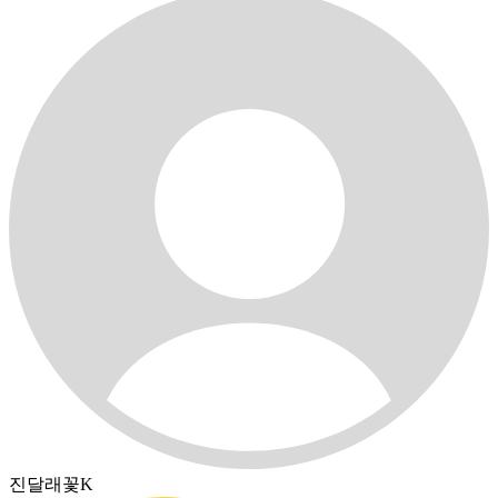
진달래꽃K