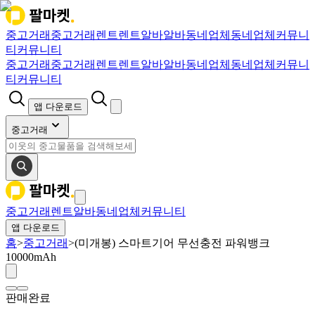
중고거래
중고거래
렌트
렌트
알바
알바
동네업체
동네업체
커뮤니
티
커뮤니티
중고거래
중고거래
렌트
렌트
알바
알바
동네업체
동네업체
커뮤니
티
커뮤니티
앱 다운로드
중고거래
중고거래
렌트
알바
동네업체
커뮤니티
앱 다운로드
홈
>
중고거래
>
(미개봉) 스마트기어 무선충전 파워뱅크
10000mAh
판매완료