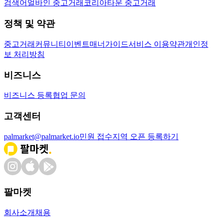
검색어
얼바인 중고거래
코리아타운 중고거래
정책 및 약관
중고거래
커뮤니티
이벤트
매너가이드
서비스 이용약관
개인정
보 처리방침
비즈니스
비즈니스 등록
협업 문의
고객센터
palmarket@palmarket.io
민원 접수
지역 오픈 등록하기
팔마켓
회사소개
채용