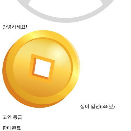
안녕하세요!
실버 엽전
(
668
닢)
코인 등급
판매완료