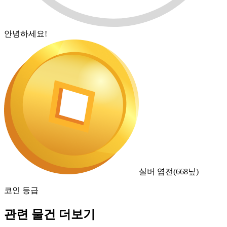
안녕하세요!
실버 엽전
(
668
닢)
코인 등급
관련 물건 더보기