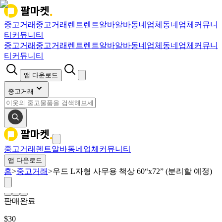
중고거래
중고거래
렌트
렌트
알바
알바
동네업체
동네업체
커뮤니
티
커뮤니티
중고거래
중고거래
렌트
렌트
알바
알바
동네업체
동네업체
커뮤니
티
커뮤니티
앱 다운로드
중고거래
중고거래
렌트
알바
동네업체
커뮤니티
앱 다운로드
홈
>
중고거래
>
우드 L자형 사무용 책상 60“x72” (분리할 예정)
판매완료
$
30