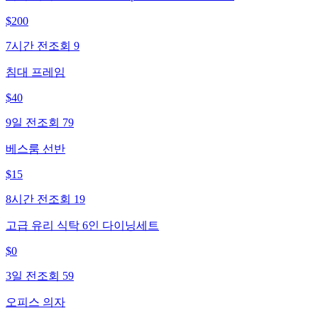
$
200
7시간 전
조회
9
침대 프레임
$
40
9일 전
조회
79
베스룸 선반
$
15
8시간 전
조회
19
고급 유리 식탁 6인 다이닝세트
$
0
3일 전
조회
59
오피스 의자