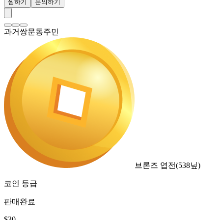
찜하기
문의하기
과거쌍문동주민
브론즈 엽전
(
538
닢)
코인 등급
판매완료
$
30