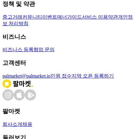
정책 및 약관
중고거래
커뮤니티
이벤트
매너가이드
서비스 이용약관
개인정
보 처리방침
비즈니스
비즈니스 등록
협업 문의
고객센터
palmarket@palmarket.io
민원 접수
지역 오픈 등록하기
팔마켓
회사소개
채용
둘러보기