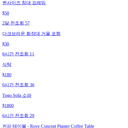
퀸사이즈 침대 프레임
$
50
2달 전
조회
57
다크브라운 화장대 거울 포함
$
30
6시간 전
조회
11
식탁
$
180
6시간 전
조회
36
Togo Sofa 소파
$
1800
6시간 전
조회
29
커피 테이블 - Rove Concept Planter Coffee Table