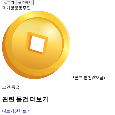
찜하기
문의하기
과거쌍문동주민
브론즈 엽전
(
538
닢)
코인 등급
관련 물건 더보기
더보기
전체보기