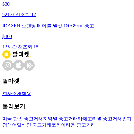
$
30
9시간 전
조회
12
IDASEN 스탠딩 테이블 월넛 160x80cm 중고
$
300
12시간 전
조회
18
팔마켓
회사소개
채용
둘러보기
미국 한인 중고거래
지역별 중고거래
카테고리별 중고거래
인기
검색어
얼바인 중고거래
코리아타운 중고거래