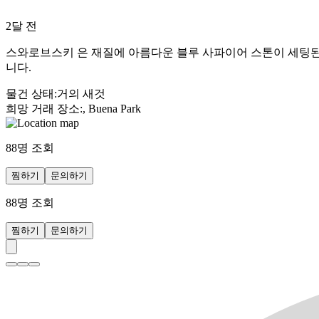
2달 전
스와로브스키 은 재질에 아름다운 블루 사파이어 스톤이 세팅된
니다.
물건 상태
:
거의 새것
희망 거래 장소
:
, Buena Park
88
명 조회
찜하기
문의하기
88
명 조회
찜하기
문의하기