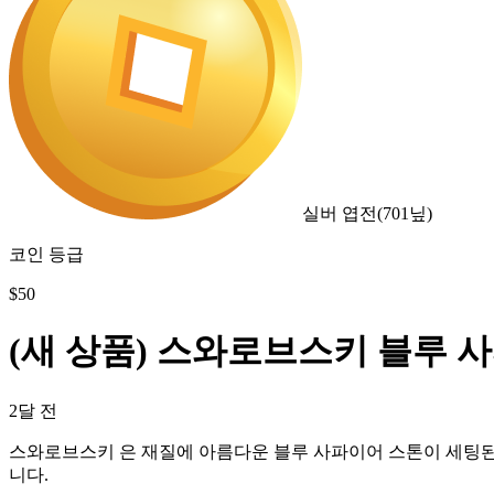
실버 엽전
(
701
닢)
코인 등급
$
50
(새 상품) 스와로브스키 블루 
2달 전
스와로브스키 은 재질에 아름다운 블루 사파이어 스톤이 세팅된
니다.