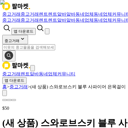
중고거래
중고거래
렌트
렌트
알바
알바
동네업체
동네업체
커뮤니
중고거래
중고거래
렌트
렌트
알바
알바
동네업체
동네업체
커뮤니
앱 다운로드
중고거래
중고거래
렌트
알바
동네업체
커뮤니티
앱 다운로드
홈
>
중고거래
>
(새 상품) 스와로브스키 블루 사파이어 은목걸이
$
50
(새 상품) 스와로브스키 블루 