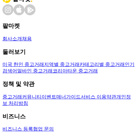
팔마켓
회사소개
채용
둘러보기
미국 한인 중고거래
지역별 중고거래
카테고리별 중고거래
인기
검색어
얼바인 중고거래
코리아타운 중고거래
정책 및 약관
중고거래
커뮤니티
이벤트
매너가이드
서비스 이용약관
개인정
보 처리방침
비즈니스
비즈니스 등록
협업 문의