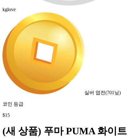
kglove
실버 엽전
(
701
닢)
코인 등급
$
15
(새 상품) 푸마 PUMA 화이트