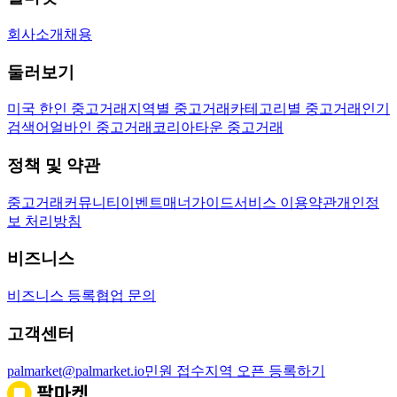
회사소개
채용
둘러보기
미국 한인 중고거래
지역별 중고거래
카테고리별 중고거래
인기
검색어
얼바인 중고거래
코리아타운 중고거래
정책 및 약관
중고거래
커뮤니티
이벤트
매너가이드
서비스 이용약관
개인정
보 처리방침
비즈니스
비즈니스 등록
협업 문의
고객센터
palmarket@palmarket.io
민원 접수
지역 오픈 등록하기