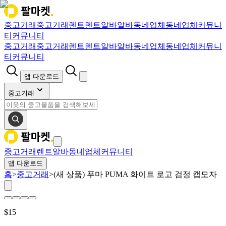
중고거래
중고거래
렌트
렌트
알바
알바
동네업체
동네업체
커뮤니
티
커뮤니티
중고거래
중고거래
렌트
렌트
알바
알바
동네업체
동네업체
커뮤니
티
커뮤니티
앱 다운로드
중고거래
중고거래
렌트
알바
동네업체
커뮤니티
앱 다운로드
홈
>
중고거래
>
(새 상품) 푸마 PUMA 화이트 로고 검정 캡모자
$
15