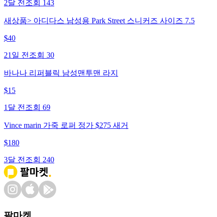
2달 전
조회
143
새상품> 아디다스 남성용 Park Street 스니커즈 사이즈 7.5
$
40
21일 전
조회
30
바나나 리퍼블릭 남성맨투맨 라지
$
15
1달 전
조회
69
Vince marin 가죽 로퍼 정가 $275 새거
$
180
3달 전
조회
240
팔마켓