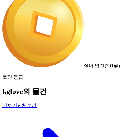
실버 엽전
(
701
닢)
코인 등급
kglove의 물건
더보기
전체보기