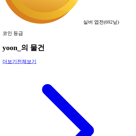
실버 엽전
(
692
닢)
코인 등급
yoon_의 물건
더보기
전체보기