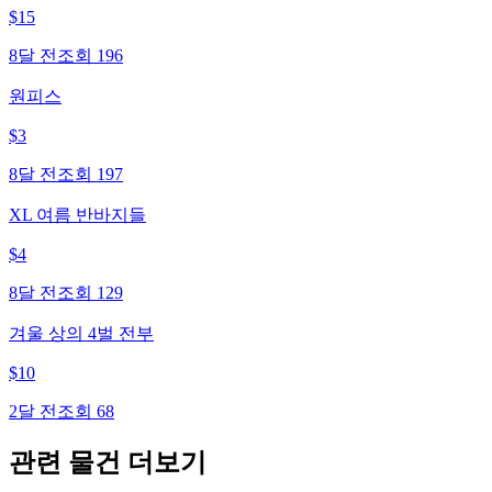
$
15
8달 전
조회
196
원피스
$
3
8달 전
조회
197
XL 여름 반바지들
$
4
8달 전
조회
129
겨울 상의 4벌 전부
$
10
2달 전
조회
68
관련 물건 더보기