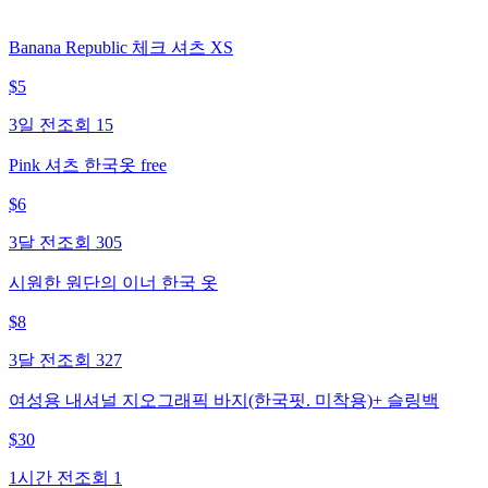
Banana Republic 체크 셔츠 XS
$
5
3일 전
조회
15
Pink 셔츠 한국옷 free
$
6
3달 전
조회
305
시원한 원단의 이너 한국 옷
$
8
3달 전
조회
327
여성용 내셔널 지오그래픽 바지(한국핏. 미착용)+ 슬링백
$
30
1시간 전
조회
1