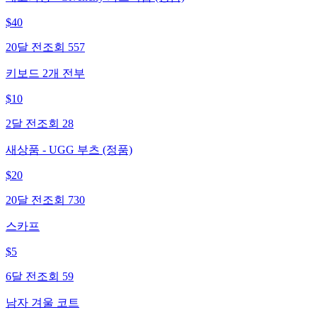
$
40
20달 전
조회
557
키보드 2개 전부
$
10
2달 전
조회
28
새상품 - UGG 부츠 (정품)
$
20
20달 전
조회
730
스카프
$
5
6달 전
조회
59
남자 겨울 코트