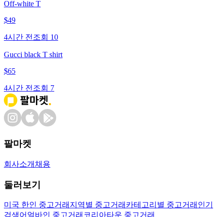
Off-white T
$
49
4시간 전
조회
10
Gucci black T shirt
$
65
4시간 전
조회
7
팔마켓
회사소개
채용
둘러보기
미국 한인 중고거래
지역별 중고거래
카테고리별 중고거래
인기
검색어
얼바인 중고거래
코리아타운 중고거래