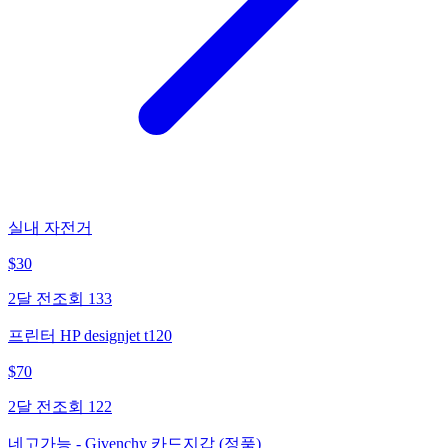
실내 자전거
$
30
2달 전
조회
133
프린터 HP designjet t120
$
70
2달 전
조회
122
네고가능 - Givenchy 카드지갑 (정품)