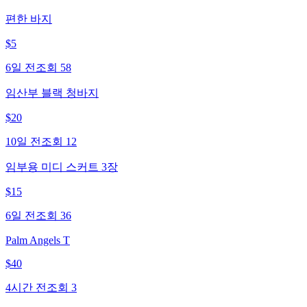
편한 바지
$
5
6일 전
조회
58
임산부 블랙 청바지
$
20
10일 전
조회
12
임부용 미디 스커트 3장
$
15
6일 전
조회
36
Palm Angels T
$
40
4시간 전
조회
3