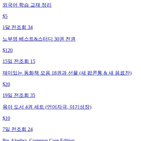
외국어 학습 교재 정리
$
5
1달 전
조회
34
노부영 베스트&스터디 30권 전권
$
120
15일 전
조회
15
재미있는 동화책 모음 18권과 선물 (새 팝콘통 & 새 음료잔)
$
20
19일 전
조회
35
육아 도서 4권 세트 (언어자극, 아기성장)
$
10
7일 전
조회
24
Pre-Algebra, Common Core Edition