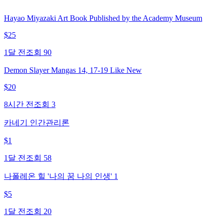
Hayao Miyazaki Art Book Published by the Academy Museum
$
25
1달 전
조회
90
Demon Slayer Mangas 14, 17-19 Like New
$
20
8시간 전
조회
3
카네기 인간관리론
$
1
1달 전
조회
58
나폴레온 힐 '나의 꿈 나의 인생' 1
$
5
1달 전
조회
20