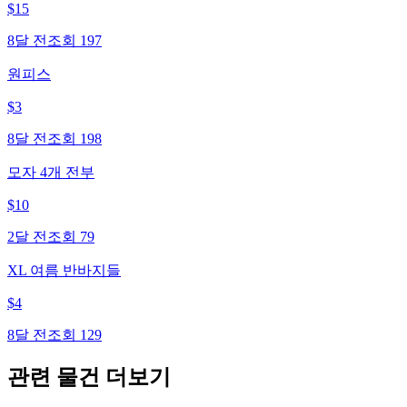
$
15
8달 전
조회
197
원피스
$
3
8달 전
조회
198
모자 4개 전부
$
10
2달 전
조회
79
XL 여름 반바지들
$
4
8달 전
조회
129
관련 물건 더보기