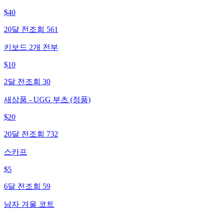
$
40
20달 전
조회
561
키보드 2개 전부
$
10
2달 전
조회
30
새상품 - UGG 부츠 (정품)
$
20
20달 전
조회
732
스카프
$
5
6달 전
조회
59
남자 겨울 코트