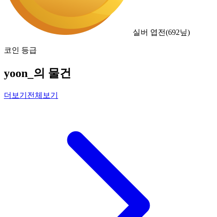
실버 엽전
(
692
닢)
코인 등급
yoon_의 물건
더보기
전체보기