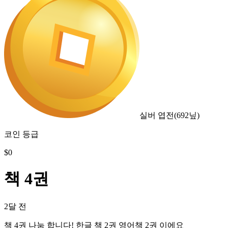
실버 엽전
(
692
닢)
코인 등급
$
0
책 4권
2달 전
책 4권 나눔 합니다! 한글 책 2권 영어책 2권 이에요