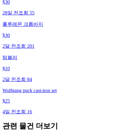
$
30
28일 전
조회
55
룰루레몬 크롭바지
$
30
2달 전
조회
201
텀블러
$
10
2달 전
조회
84
Wolfgang puck cast-iron set
$
25
4일 전
조회
16
관련 물건 더보기