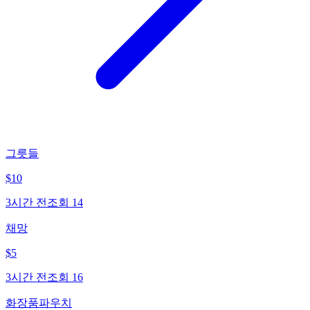
그릇들
$
10
3시간 전
조회
14
채망
$
5
3시간 전
조회
16
화장품파우치