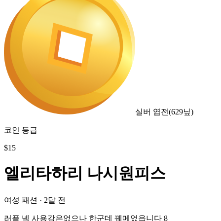
실버 엽전
(
629
닢)
코인 등급
$
15
엘리타하리 나시원피스
여성 패션
·
2달 전
러플 넥 사용감은없으나 한군데 꿰메었읍니다 8