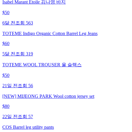
Isabel Marant Etoile 김나영 바지
$
50
6달 전
조회
563
TOTEME Indigo Organic Cotton Barrel Leg Jeans
$
60
5달 전
조회
319
TOTEME WOOL TROUSER 울 슬랙스
$
50
21일 전
조회
56
[NEW] MIJEONG PARK Wool cotton jersey set
$
80
22일 전
조회
57
COS Barrel leg utility pants