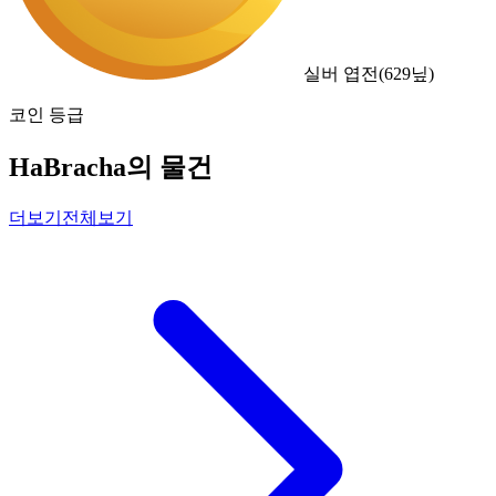
실버 엽전
(
629
닢)
코인 등급
HaBracha의 물건
더보기
전체보기