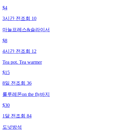
$
4
3시간 전
조회
10
마늘프레스&슬라이서
$
8
4시간 전
조회
12
Tea pot. Tea warmer
$
15
8일 전
조회
36
룰루레몬on the fly바지
$
30
1달 전
조회
84
도넛방석