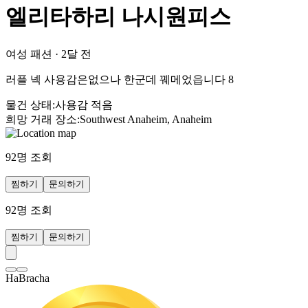
엘리타하리 나시원피스
여성 패션
·
2달 전
러플 넥 사용감은없으나 한군데 꿰메었읍니다 8
물건 상태
:
사용감 적음
희망 거래 장소
:
Southwest Anaheim, Anaheim
92
명 조회
찜하기
문의하기
92
명 조회
찜하기
문의하기
HaBracha