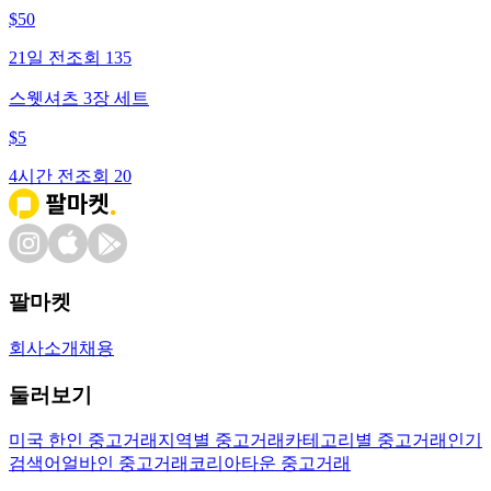
$
50
21일 전
조회
135
스웻셔츠 3장 세트
$
5
4시간 전
조회
20
팔마켓
회사소개
채용
둘러보기
미국 한인 중고거래
지역별 중고거래
카테고리별 중고거래
인기
검색어
얼바인 중고거래
코리아타운 중고거래