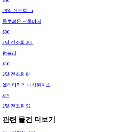
$
30
28일 전
조회
55
룰루레몬 크롭바지
$
30
2달 전
조회
201
텀블러
$
10
2달 전
조회
84
엘리타하리 나시원피스
$
15
2달 전
조회
92
관련 물건 더보기