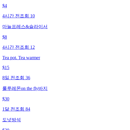
$
4
4시간 전
조회
10
마늘프레스&슬라이서
$
8
4시간 전
조회
12
Tea pot. Tea warmer
$
15
8일 전
조회
36
룰루레몬on the fly바지
$
30
1달 전
조회
84
도넛방석