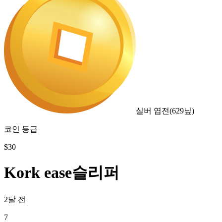
실버 엽전
(
629
닢)
코인 등급
$
30
Kork ease슬리퍼
2달 전
7