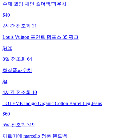
수제 퀼팅 체인 숄더백/파우치
$
40
2시간 전
조회
21
Louis Vuitton 포인트 펌프스 35 핑크
$
420
8일 전
조회
64
화장품파우치
$
4
4시간 전
조회
10
TOTEME Indigo Organic Cotton Barrel Leg Jeans
$
60
5달 전
조회
319
까르띠에 marcello 정품 핸드백