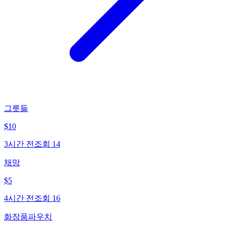
그릇들
$
10
3시간 전
조회
14
채망
$
5
4시간 전
조회
16
화장품파우치