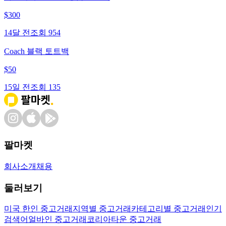
$
300
14달 전
조회
954
Coach 블랙 토트백
$
50
15일 전
조회
135
팔마켓
회사소개
채용
둘러보기
미국 한인 중고거래
지역별 중고거래
카테고리별 중고거래
인기
검색어
얼바인 중고거래
코리아타운 중고거래