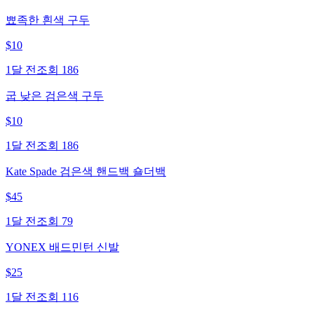
뾰족한 흰색 구두
$
10
1달 전
조회
186
굽 낮은 검은색 구두
$
10
1달 전
조회
186
Kate Spade 검은색 핸드백 숄더백
$
45
1달 전
조회
79
YONEX 배드민턴 신발
$
25
1달 전
조회
116