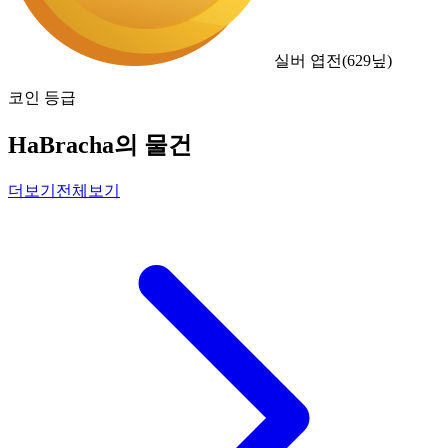
실버 엽전
(
629
닢)
코인 등급
HaBracha의 물건
더보기
전체보기