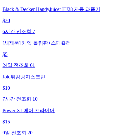
Black & Decker HandyJuicer HJ28 자동 과즙기
$
20
6시간 전
조회
7
[새제품] 케잌 돌림판+스페츌러
$
5
24일 전
조회
61
Joie튀김방지스크린
$
10
7시간 전
조회
10
Power XL에어 프라이어
$
15
9일 전
조회
20