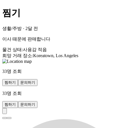
찜기
생활/주방
·
2달 전
이사 때문에 판매합니다
물건 상태
:
사용감 적음
희망 거래 장소
:
Koreatown, Los Angeles
33
명 조회
찜하기
문의하기
33
명 조회
찜하기
문의하기