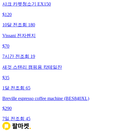
샤크 카펫청소기 EX150
$
120
10달 전
조회
180
Vissani 전자렌지
$
70
7시간 전
조회
19
새것 스탠리 캠핑용 칵테일잔
$
35
1달 전
조회
65
Breville espresso coffee machine (BES840XL)
$
290
7일 전
조회
45