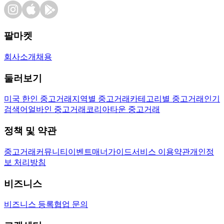
팔마켓
회사소개
채용
둘러보기
미국 한인 중고거래
지역별 중고거래
카테고리별 중고거래
인기
검색어
얼바인 중고거래
코리아타운 중고거래
정책 및 약관
중고거래
커뮤니티
이벤트
매너가이드
서비스 이용약관
개인정
보 처리방침
비즈니스
비즈니스 등록
협업 문의