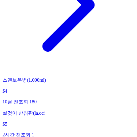
스덴보온병(1,000ml)
$
4
10달 전
조회
180
설겆이 받침판(la.oc)
$
5
2시간 전
조회
1