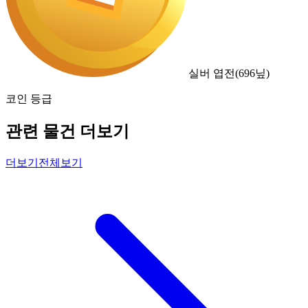
실버 엽전
(
696
닢)
코인 등급
관련 물건 더보기
더보기
전체보기