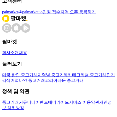
고객센터
palmarket@palmarket.io
민원 접수
지역 오픈 등록하기
팔마켓
회사소개
채용
둘러보기
미국 한인 중고거래
지역별 중고거래
카테고리별 중고거래
인기
검색어
얼바인 중고거래
코리아타운 중고거래
정책 및 약관
중고거래
커뮤니티
이벤트
매너가이드
서비스 이용약관
개인정
보 처리방침