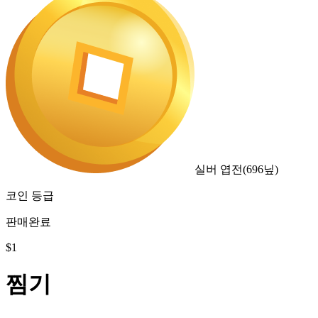
실버 엽전
(
696
닢)
코인 등급
판매완료
$
1
찜기